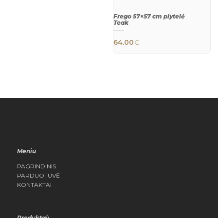
Frego 57×57 cm plytelė
Teak
64.00
€
QUICK
VIEW
Meniu
PAGRINDINIS
PARDUOTUVĖ
KONTAKTAI
Produktai: