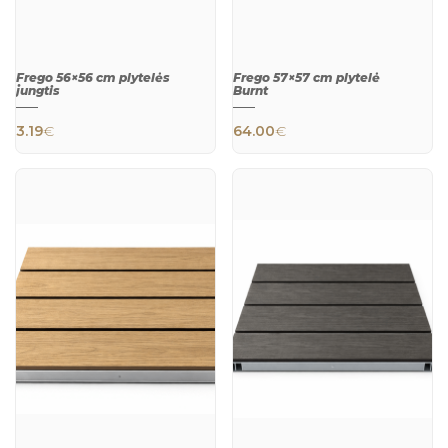
Frego 56×56 cm plytelės
Frego 57×57 cm plytelė
jungtis
Burnt
3.19
€
64.00
€
QUICK
QUICK
VIEW
VIEW