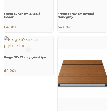
Frego 57×57 cm plytelė
Frego 57×57 cm plytelė
Cedar
Dark grey
64.00
€
64.00
€
Frego 57×57 cm plytelė Ipe
QUICK
QUICK
VIEW
VIEW
64.00
€
QUICK
VIEW