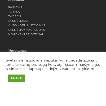
FASADAS
TERASA
TVOROS
SANDĖLIUKAI
AUTOMOBILIŲ STOGINĖS
SANDĖLIAVIMAS / SODAS
NEMOKAMI PAVYZDŽIAI
Vartotojams
MANO PASKYRA
Svetainėje naudojami slapukai, kurie padeda užtikrinti
NORŲ SĄRAŠAS
jums teikiamų paslaugų kokybę. Tęsdami naršymą, jūs
SĄLYGOS IR TAISYKLĖS
sutinkate su slapukų naudojimo tvarka ir taisyklėmis.
PRIVATUMO POLITIKA
PRIIMTI
Daisera.lt Visos teisės saugomos