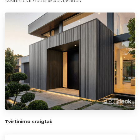
išskirtinius ir šiuolaikiškus fasadus.
Tvirtinimo sraigtai: