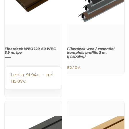
Fiberdeck WEO 120-60 WPC
Fiberdeck weo / essential
3,9 m. Ipe
kampinis profilis 3 m.
(įv.spalvų)
52.10
€
Lenta:
· m²:
91.94
€
115.07
€
This product h
QUICK
QUICK
VIEW
VIEW