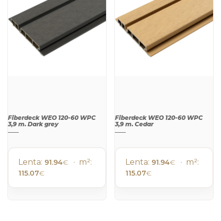
Fiberdeck WEO 120-60 WPC
Fiberdeck WEO 120-60 WPC
3,9 m. Dark grey
3,9 m. Cedar
Lenta:
· m²:
Lenta:
· m²:
91.94
€
91.94
€
115.07
€
115.07
€
QUICK
QUICK
VIEW
VIEW