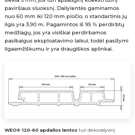
siekia 5 mm, jos turi apsauginį koekstruzinį
paviršiaus sluoksnį. Dailylentės gaminamos
nuo 60 mm iki 120 mm pločio, o standartinis jų
ilgis yra 3,90 m. Pagamintos iš 95 % perdirbtų
medžiagų, jos yra visiškai perdirbamos
pasibaigus eksploatavimo laikui, todėl pasižymi
ilgaamžiškumu ir yra draugiškos aplinkai.
WEO® 120-60 apdailos lentos
turi dekoratyvinį