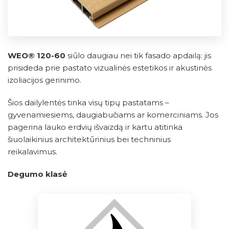
WEO® 120-60
siūlo daugiau nei tik fasado apdailą: jis
prisideda prie pastato vizualinės estetikos ir akustinės
izoliacijos gerinimo.
Šios dailylentės tinka visų tipų pastatams –
gyvenamiesiems, daugiabučiams ar komerciniams. Jos
pagerina lauko erdvių išvaizdą ir kartu atitinka
šiuolaikinius architektūrinius bei techninius
reikalavimus.
Degumo klasė