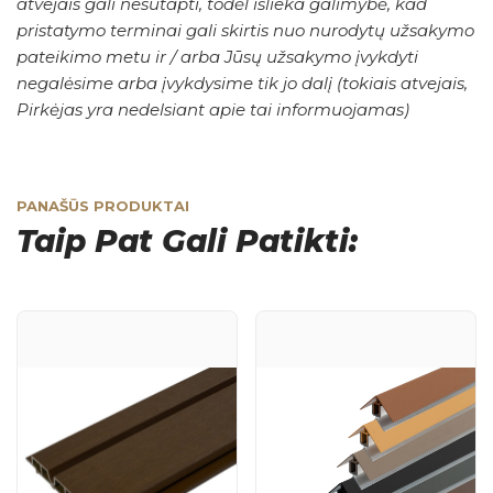
atvejais gali nesutapti, todėl išlieka galimybė, kad
pristatymo terminai gali skirtis nuo nurodytų užsakymo
pateikimo metu ir / arba Jūsų užsakymo įvykdyti
negalėsime arba įvykdysime tik jo dalį (tokiais atvejais,
Pirkėjas yra nedelsiant apie tai informuojamas)
PANAŠŪS PRODUKTAI
Taip Pat Gali Patikti: