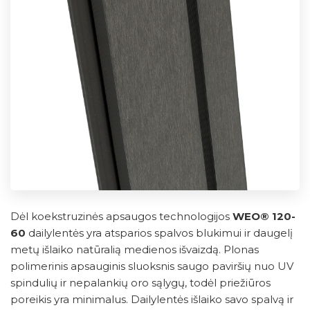
Dėl koekstruzinės apsaugos technologijos
WEO® 120-
60
dailylentės yra atsparios spalvos blukimui ir daugelį
metų išlaiko natūralią medienos išvaizdą. Plonas
polimerinis apsauginis sluoksnis saugo paviršių nuo UV
spindulių ir nepalankių oro sąlygų, todėl priežiūros
poreikis yra minimalus. Dailylentės išlaiko savo spalvą ir