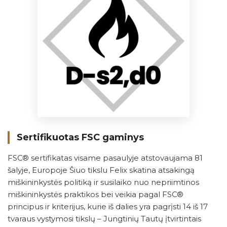
Sertifikuotas FSC gaminys
FSC® sertifikatas visame pasaulyje atstovaujama 81
šalyje, Europoje Šiuo tikslu Felix skatina atsakingą
miškininkystės politiką ir susilaiko nuo nepriimtinos
miškininkystės praktikos bei veikia pagal FSC®
principus ir kriterijus, kurie iš dalies yra pagrįsti 14 iš 17
tvaraus vystymosi tikslų – Jungtinių Tautų įtvirtintais