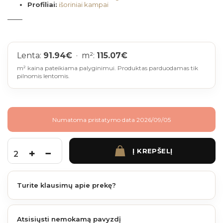
Profiliai:
išoriniai kampai
Lenta:
91.94
€
· m²:
115.07
€
m² kaina pateikiama palyginimui. Produktas parduodamas tik
pilnomis lentomis.
Numatoma pristatymo data 2026/09/05
Į KREPŠELĮ
produkto kiekis: Fiberdeck WEO 120-60 WPC 3,9 m. Teak
Turite klausimų apie prekę?
Atsisiųsti nemokamą pavyzdį