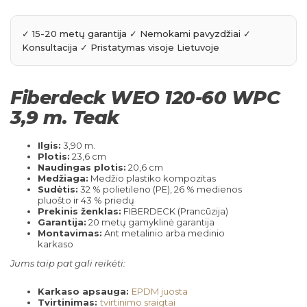
Fiberdeck WEO 120-60 WPC
3,9 m. Teak
Ilgis:
3,90 m.
Plotis:
23,6 cm
Naudingas plotis:
20,6 cm
Medžiaga:
Medžio plastiko kompozitas
Sudėtis:
32 % polietileno (PE), 26 % medienos
pluošto ir 43 % priedų
Prekinis ženklas:
FIBERDECK (Prancūzija)
Garantija:
20 metų gamyklinė garantija
Montavimas:
Ant metalinio arba medinio
karkaso
Jums taip pat gali reikėti:
Karkaso apsauga:
EPDM juosta
Tvirtinimas:
tvirtinimo sraigtai