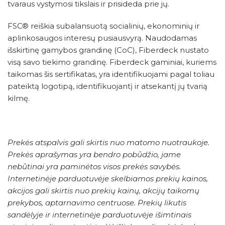
tvaraus vystymosi tikslais ir prisideda prie jų.
FSC® reiškia subalansuotą socialinių, ekonominių ir
aplinkosaugos interesų pusiausvyrą. Naudodamas
išskirtinę gamybos grandinę (CoC), Fiberdeck nustato
visą savo tiekimo grandinę. Fiberdeck gaminiai, kuriems
taikomas šis sertifikatas, yra identifikuojami pagal toliau
pateiktą logotipą, identifikuojantį ir atsekantį jų tvarią
kilmę.
Prekės atspalvis gali skirtis nuo matomo nuotraukoje.
Prekės aprašymas yra bendro pobūdžio, jame
nebūtinai yra paminėtos visos prekės savybės.
Internetinėje parduotuvėje skelbiamos prekių kainos,
akcijos gali skirtis nuo prekių kainų, akcijų taikomų
prekybos, aptarnavimo centruose. Prekių likutis
sandėlyje ir internetinėje parduotuvėje išimtinais