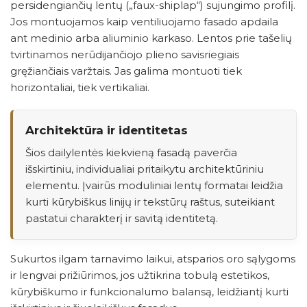
persidengiančių lentų („faux-shiplap“) sujungimo profilį.
Jos montuojamos kaip ventiliuojamo fasado apdaila
ant medinio arba aliuminio karkaso. Lentos prie tašelių
tvirtinamos nerūdijančiojo plieno savisriegiais
gręžiančiais varžtais. Jas galima montuoti tiek
horizontaliai, tiek vertikaliai.
Architektūra ir identitetas
Šios dailylentės kiekvieną fasadą paverčia
išskirtiniu, individualiai pritaikytu architektūriniu
elementu. Įvairūs moduliniai lentų formatai leidžia
kurti kūrybiškus linijų ir tekstūrų raštus, suteikiant
pastatui charakterį ir savitą identitetą.
Sukurtos ilgam tarnavimo laikui, atsparios oro sąlygoms
ir lengvai prižiūrimos, jos užtikrina tobulą estetikos,
kūrybiškumo ir funkcionalumo balansą, leidžiantį kurti