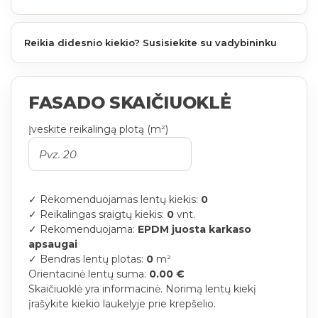
Reikia didesnio kiekio? Susisiekite su vadybininku
FASADO SKAIČIUOKLĖ
Įveskite reikalingą plotą (m²)
✓ Rekomenduojamas lentų kiekis:
0
✓ Reikalingas sraigtų kiekis:
0
vnt.
✓ Rekomenduojama:
EPDM juosta karkaso
apsaugai
✓ Bendras lentų plotas:
0
m²
Orientacinė lentų suma:
0.00 €
Skaičiuoklė yra informacinė. Norimą lentų kiekį
įrašykite kiekio laukelyje prie krepšelio.