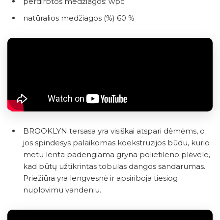
perdirbtos medžiagos: wpc
natūralios medžiagos (%) 60 %
BROOKLYN tersasa yra visiškai atspari dėmėms, o
jos spindesys palaikomas koekstruzijos būdu, kurio
metu lenta padengiama gryna polietileno plėvele,
kad būtų užtikrintas tobulas dangos sandarumas.
Priežiūra yra lengvesnė ir apsiriboja tiesiog
nuplovimu vandeniu.