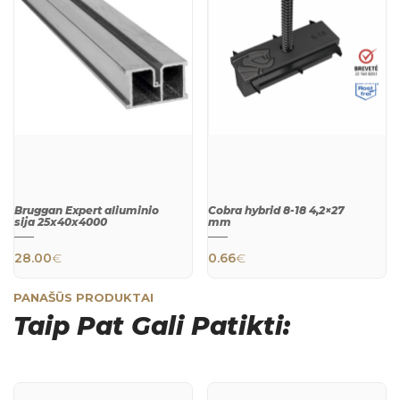
Bruggan Expert aliuminio
Cobra hybrid 8-18 4,2×27
sija 25х40х4000
mm
28.00
€
0.66
€
PANAŠŪS PRODUKTAI
Taip Pat Gali Patikti:
QUICK
QUICK
VIEW
VIEW