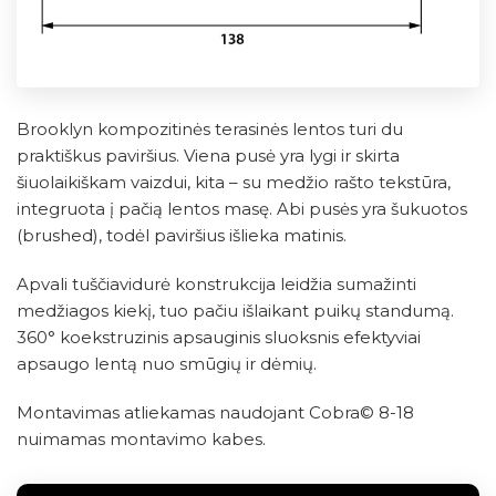
Brooklyn kompozitinės terasinės lentos turi du
praktiškus paviršius. Viena pusė yra lygi ir skirta
šiuolaikiškam vaizdui, kita – su medžio rašto tekstūra,
integruota į pačią lentos masę. Abi pusės yra šukuotos
(brushed), todėl paviršius išlieka matinis.
Apvali tuščiavidurė konstrukcija leidžia sumažinti
medžiagos kiekį, tuo pačiu išlaikant puikų standumą.
360° koekstruzinis apsauginis sluoksnis efektyviai
apsaugo lentą nuo smūgių ir dėmių.
Montavimas atliekamas naudojant Cobra© 8-18
nuimamas montavimo kabes.