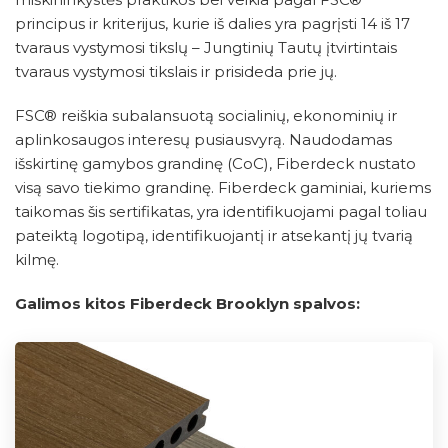
principus ir kriterijus, kurie iš dalies yra pagrįsti 14 iš 17
tvaraus vystymosi tikslų – Jungtinių Tautų įtvirtintais
tvaraus vystymosi tikslais ir prisideda prie jų.
FSC® reiškia subalansuotą socialinių, ekonominių ir
aplinkosaugos interesų pusiausvyrą. Naudodamas
išskirtinę gamybos grandinę (CoC), Fiberdeck nustato
visą savo tiekimo grandinę. Fiberdeck gaminiai, kuriems
taikomas šis sertifikatas, yra identifikuojami pagal toliau
pateiktą logotipą, identifikuojantį ir atsekantį jų tvarią
kilmę.
Galimos kitos Fiberdeck Brooklyn spalvos: