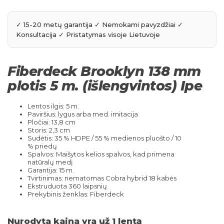
Fiberdeck Brooklyn 138 mm
plotis 5 m. (išlengvintos) Ipe
Lentos ilgis: 5 m.
Paviršius: lygus arba med. imitacija
Pločiai: 13,8 cm
Storis: 2,3 cm
Sudėtis: 35 % HDPE / 55 % medienos pluošto / 10
% priedų
Spalvos: Maišytos kelios spalvos, kad primena
natūralų medį
Garantija: 15 m.
Tvirtinimas: nematomas Cobra hybrid 18 kabės
Ekstruduota 360 laipsnių
Prekybinis ženklas: Fiberdeck
Nurodyta kaina yra už 1 lentą