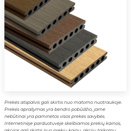
Prekės atspalvis gali skirtis nuo matomo nuotraukoje.
Prekės aprašymas yra bendro pobūdžio, jame
nebūtinai yra paminėtos visos prekės savybės.
Internetinėje parduotuvėje skelbiamos prekių kainos,
akcijos gali skirtis nuo prekių kainų, akcijų taikomų