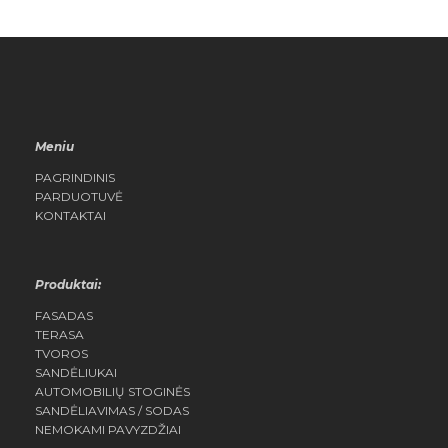
QUICK
QUICK
VIEW
VIEW
Meniu
PAGRINDINIS
PARDUOTUVĖ
KONTAKTAI
Produktai:
FASADAS
TERASA
TVOROS
SANDĖLIUKAI
AUTOMOBILIŲ STOGINĖS
SANDĖLIAVIMAS / SODAS
NEMOKAMI PAVYZDŽIAI