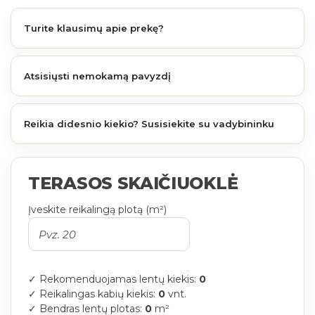
Turite klausimų apie prekę?
Atsisiųsti nemokamą pavyzdį
Reikia didesnio kiekio? Susisiekite su vadybininku
TERASOS SKAIČIUOKLĖ
Įveskite reikalingą plotą (m²)
✓ Rekomenduojamas lentų kiekis:
0
✓ Reikalingas kabių kiekis:
0
vnt.
✓ Bendras lentų plotas:
0
m²