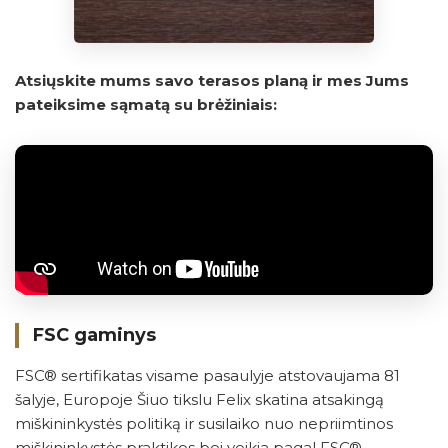
Atsiųskite mums savo terasos planą ir mes Jums
pateiksime sąmatą su brėžiniais:
FSC gaminys
FSC® sertifikatas visame pasaulyje atstovaujama 81
šalyje, Europoje Šiuo tikslu Felix skatina atsakingą
miškininkystės politiką ir susilaiko nuo nepriimtinos
miškininkystės praktikos bei veikia pagal FSC®