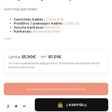
Jums taip pat reikės:
Centrinės kabės :
Cobra 8-18
Pradžios / pabaigos kabės:
Cobra 20
Juosta karkasui:
Bitudeck
Karkasas:
aliuminiai profiliai
Lenta:
55.90
€
· m²:
81.01
€
m² kaina pateikiama palyginimui. Produktas parduodamas tik
pilnomis lentomis.
Numatoma pristatymo data 2026/09/04
Į KREPŠELĮ
produkto kiekis: Fiberdeck Brooklyn 138 mm plotis 5 m. (išlengvintos) Ipe