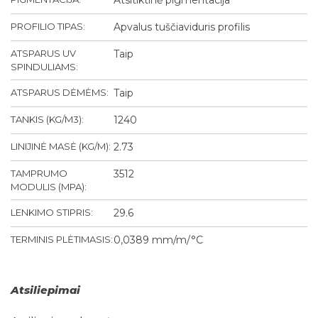
PROFILIO TIPAS:
Apvalus tuščiaviduris profilis
ATSPARUS UV
Taip
SPINDULIAMS:
ATSPARUS DĖMĖMS:
Taip
TANKIS (KG/M3):
1240
LINIJINĖ MASĖ (KG/M):
2.73
TAMPRUMO
3512
MODULIS (MPA):
LENKIMO STIPRIS:
29.6
TERMINIS PLĖTIMASIS:
0,0389 mm/m/°C
Atsiliepimai