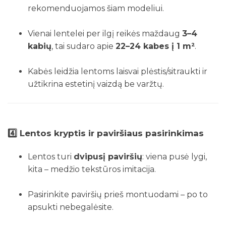
rekomenduojamos šiam modeliui.
Vienai lentelei per ilgį reikės maždaug
3–4
kabių
, tai sudaro apie
22–24 kabes į 1 m²
.
Kabės leidžia lentoms laisvai plėstis/sitraukti ir
užtikrina estetinį vaizdą be varžtų.
4️⃣
Lentos kryptis ir paviršiaus pasirinkimas
Lentos turi
dvipusį paviršių
: viena pusė lygi,
kita – medžio tekstūros imitacija.
Pasirinkite paviršių prieš montuodami – po to
apsukti nebegalėsite.