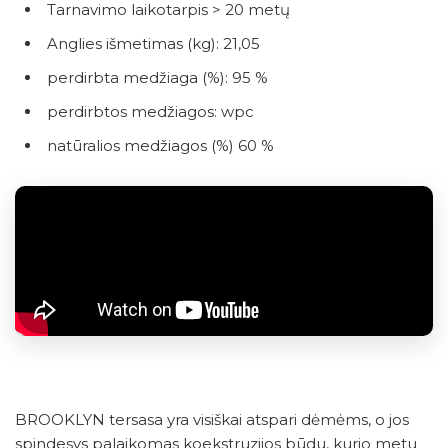
Tarnavimo laikotarpis > 20 metų
Anglies išmetimas (kg): 21,05
perdirbta medžiaga (%): 95 %
perdirbtos medžiagos: wpc
natūralios medžiagos (%) 60 %
BROOKLYN tersasa yra visiškai atspari dėmėms, o jos
spindesys palaikomas koekstruzijos būdu, kurio metu