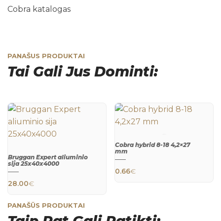
Cobra katalogas
PANAŠUS PRODUKTAI
Tai Gali Jus Dominti:
Cobra hybrid 8-18 4,2×27
mm
Bruggan Expert aliuminio
QUICK
sija 25х40х4000
VIEW
0.66
€
QUICK
28.00
€
VIEW
PANAŠŪS PRODUKTAI
Taip Pat Gali Patikti: