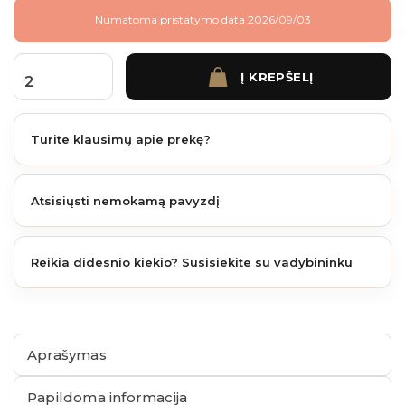
Numatoma pristatymo data 2026/09/03
Į KREPŠELĮ
produkto kiekis: Fiberdeck Brooklyn 210 mm plotis 4 m. (išlengvintos) Ipe
Turite klausimų apie prekę?
Atsisiųsti nemokamą pavyzdį
Reikia didesnio kiekio? Susisiekite su vadybininku
Aprašymas
Papildoma informacija