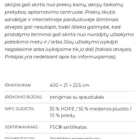
akcijos gali skirtis nuo prekių kainų, akcijų taikomų
prekybos, aptarnavimo centruose. Prekių likutis
sandėlyje ir internetinėje parduotuvėje išimtinais
atvejais gali nesutapti, todėl išlieka galimybė, kad
pristatymo terminai gali skirtis nuo nurodytų užsakymo
pateikimo metu ir / arba Jūsų užsakymo įvykdyti
negalėsime arba įvykdysime tik jo dalį (tokiais atvejais,
Pirkėjas yra nedelsiant apie tai informuojamas).
IŠMATAVIMAI
400 × 21 × 22.5 cm
ĮRENGIMO BŪDAS:
Įrengimas su spaustukais
WPC SUDĖTIS:
35 % HDPE / 55 % medienos pluošto /
10 % priedų
SERTIFIKAVIMAS:
FSC® sertifikatas
PIGMENTACIJA:
Atsitiktinė pigmentacija