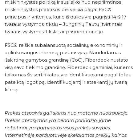
miškininkystės politiką ir susilaiko nuo nepriimtinos
miškininkystės praktikos bei veikia pagal FSC®
principus ir kriterijus, kurie iš dalies yra pagrįsti 14 iš 17
tvaraus vystymosi tikslų – Jungtinių Tautų įtvirtintais
tvaraus vystymosi tikslais ir prisideda prie jų.
FSC® reiškia subalansuotą socialinių, ekonominių ir
aplinkosaugos interesų pusiausvyrą. Naudodamas
išskirtinę gamybos grandinę (CoC), Fiberdeck nustato
visą savo tiekimo grandinę. Fiberdeck gaminiai, kuriems
taikomas šis sertifikatas, yra identifikuojami pagal toliau
pateiktą logotipą, identifikuojantį ir atsekantį jų tvarią
kilmę.
Prekės atspalvis gali skirtis nuo matomo nuotraukoje.
Prekės aprašymas yra bendro pobūdžio, jame
nebūtinai yra paminėtos visos prekės savybės.
Internetinėje parduotuvėje skelbiamos prekių kainos,