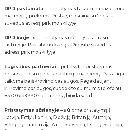
DPD paštomatai
– pristatymas taikomas mažo svorio
matmenų prekėms. Pristatymo kainą sužinosite
suvedus adresą pirkimo skiltyje
DPD kurjeris
– pristatymas nurodytu adresu
Lietuvoje. Pristatymo kainą sužinosite suvedus
adresą pirkimo skiltyje
Logistikos partneriai
– pritaikytas pristatymas
prekės didesnių (negabaritinių) matmenų. Paslauga
taikoma be iškrovimo paslaugos. Pageidaujant
iškrovimo paslaugos, susisiekite su mumis telefonu
+370 61498805 arba prekyb@daisera.lt
Pristatymas užsienyje
– siūlome pristatymą į
Latviją, Estiją, Lenkiją, Didžiąją Britaniją, Austriją,
Vengriją, Prancūziją, Airiją, Slovėniją, Daniją, Suomiją,