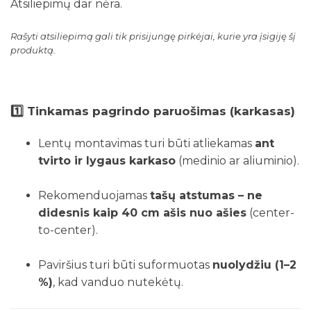
Atsiliepimų dar nėra.
Rašyti atsiliepimą gali tik prisijungę pirkėjai, kurie yra įsigiję šį
produktą.
1️⃣
Tinkamas pagrindo paruošimas (karkasas)
Lentų montavimas turi būti atliekamas
ant
tvirto ir lygaus karkaso
(medinio ar aliuminio).
Rekomenduojamas
tašų atstumas – ne
didesnis kaip 40 cm ašis nuo ašies
(center-
to-center).
Paviršius turi būti suformuotas
nuolydžiu (1–2
%)
, kad vanduo nutekėtų.