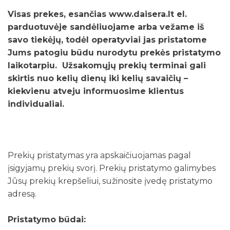
Visas prekes, esančias www.daisera.lt el.
parduotuvėje sandėliuojame arba vežame iš
savo tiekėjų, todėl operatyviai jas pristatome
Jums patogiu būdu nurodytu prekės pristatymo
laikotarpiu. Užsakomųjų prekių terminai gali
skirtis nuo kelių dienų iki kelių savaičių –
kiekvienu atveju informuosime klientus
individualiai.
Prekių pristatymas yra apskaičiuojamas pagal
įsigyjamų prekių svorį. Prekių pristatymo galimybes
Jūsų prekių krepšeliui, sužinosite įvedę pristatymo
adresą.
Pristatymo būdai: