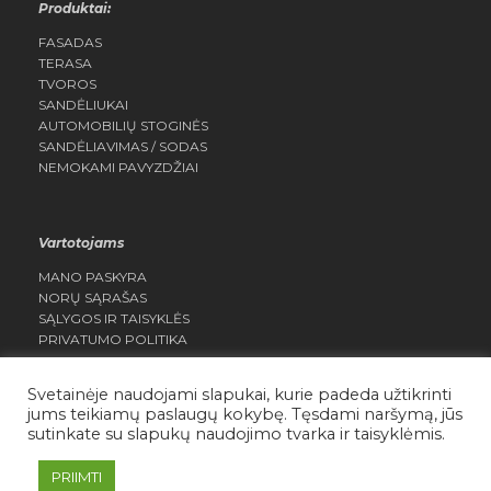
Produktai:
FASADAS
TERASA
TVOROS
SANDĖLIUKAI
AUTOMOBILIŲ STOGINĖS
SANDĖLIAVIMAS / SODAS
NEMOKAMI PAVYZDŽIAI
Vartotojams
MANO PASKYRA
NORŲ SĄRAŠAS
SĄLYGOS IR TAISYKLĖS
PRIVATUMO POLITIKA
Svetainėje naudojami slapukai, kurie padeda užtikrinti
jums teikiamų paslaugų kokybę. Tęsdami naršymą, jūs
sutinkate su slapukų naudojimo tvarka ir taisyklėmis.
Daisera.lt Visos teisės saugomos
PRIIMTI