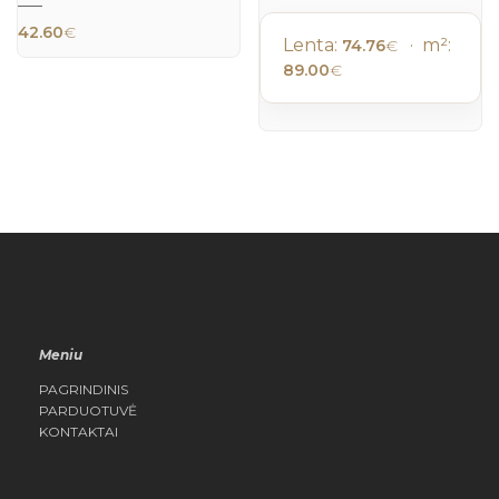
QUICK
42.60
€
VIEW
Lenta:
· m²:
74.76
€
89.00
€
Meniu
PAGRINDINIS
PARDUOTUVĖ
KONTAKTAI