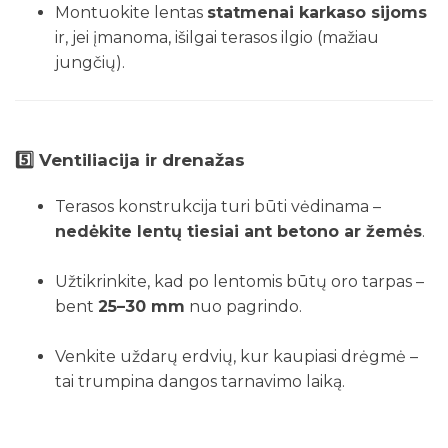
Montuokite lentas
statmenai karkaso sijoms
ir, jei įmanoma, išilgai terasos ilgio (mažiau
jungčių).
5️⃣
Ventiliacija ir drenažas
Terasos konstrukcija turi būti vėdinama –
nedėkite lentų tiesiai ant betono ar žemės
.
Užtikrinkite, kad po lentomis būtų oro tarpas –
bent
25–30 mm
nuo pagrindo.
Venkite uždarų erdvių, kur kaupiasi drėgmė –
tai trumpina dangos tarnavimo laiką.