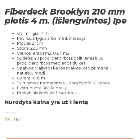
Fiberdeck Brooklyn 210 mm
plotis 4 m. (išlengvintos) Ipe
Galimi ilgiai: 4 m.
Paviršius: lygus arba med. imitacija
Pločiai: 21 cm
Storis: 22,5 mm
Vienos lentos m2: 0,84 m2
Sudėtis: 40 proc. perdirbtas politilenas ir 60
proc. perdirbtos medienos dulkės
Spalvos: Maišytos kelios spalvos, kad primena
natūralų medį
Garantija: 15 m.
Tvirtinimas: nematomas Cobra hybrid 18 kabės
Ekstruduota 360 laipsnių
Prekybinis ženklas: Fiberdeck
Nurodyta kaina yra už 1 lentą
74.76
€