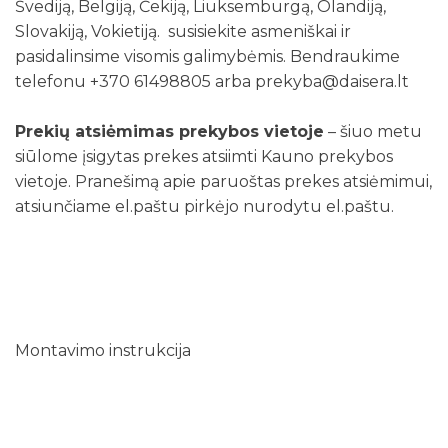
Švediją, Belgiją, Čekiją, Liuksemburgą, Olandiją,
Slovakiją, Vokietiją. susisiekite asmeniškai ir
pasidalinsime visomis galimybėmis. Bendraukime
telefonu +370 61498805 arba prekyba@daisera.lt
Prekių atsiėmimas prekybos vietoje
– šiuo metu
siūlome įsigytas prekes atsiimti Kauno prekybos
vietoje. Pranešimą apie paruoštas prekes atsiėmimui,
atsiunčiame el.paštu pirkėjo nurodytu el.paštu.
Montavimo instrukcija