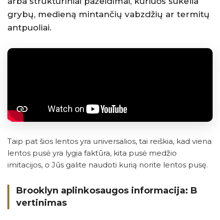
arba struktūriniai pažeidimai, kuriuos sukelia
grybų, medieną mintančių vabzdžių ar termitų
antpuoliai.
Taip pat šios lentos yra universalios, tai reiškia, kad viena
lentos pusė yra lygia faktūra, kita pusė medžio
imitacijos, o Jūs galite naudoti kurią norite lentos pusę.
Brooklyn aplinkosaugos informacija: B
vertinimas