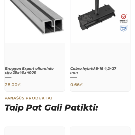
Bruggan Expert aliuminio
Cobra hybrid 8-18 4,2×27
sija 25х40х4000
mm
28.00
€
0.66
€
PANAŠŪS PRODUKTAI
Taip Pat Gali Patikti:
QUICK
QUICK
VIEW
VIEW