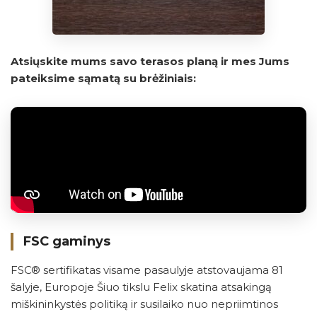
Atsiųskite mums savo terasos planą ir mes Jums
pateiksime sąmatą su brėžiniais:
FSC gaminys
FSC® sertifikatas visame pasaulyje atstovaujama 81
šalyje, Europoje Šiuo tikslu Felix skatina atsakingą
miškininkystės politiką ir susilaiko nuo nepriimtinos