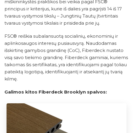
miškininkystės praktikos bei veikia pagal FSC®
principus ir kriterijus, kurie iš dalies yra pagrįsti 14 iš 17
tvaraus vystymosi tikslų – Jungtinių Tautų įtvirtintais
tvaraus vystymosi tikslais ir prisideda prie jų.
FSC® reiškia subalansuotą socialinių, ekonominių ir
aplinkosaugos interesų pusiausvyrą. Naudodamas
išskirtinę gamybos grandinę (CoC), Fiberdeck nustato
visą savo tiekimo grandinę. Fiberdeck gaminiai, kuriems
taikomas šis sertifikatas, yra identifikuojami pagal toliau
pateiktą logotipą, identifikuojantį ir atsekantį jų tvarią
kilmę.
Galimos kitos Fiberdeck Brooklyn spalvos: