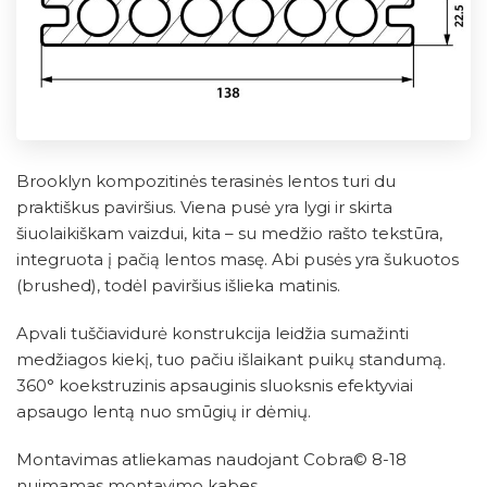
Brooklyn kompozitinės terasinės lentos turi du
praktiškus paviršius. Viena pusė yra lygi ir skirta
šiuolaikiškam vaizdui, kita – su medžio rašto tekstūra,
integruota į pačią lentos masę. Abi pusės yra šukuotos
(brushed), todėl paviršius išlieka matinis.
Apvali tuščiavidurė konstrukcija leidžia sumažinti
medžiagos kiekį, tuo pačiu išlaikant puikų standumą.
360° koekstruzinis apsauginis sluoksnis efektyviai
apsaugo lentą nuo smūgių ir dėmių.
Montavimas atliekamas naudojant Cobra© 8-18
nuimamas montavimo kabes.