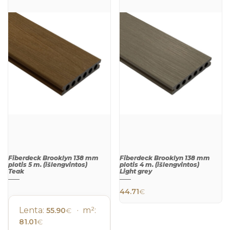
Fiberdeck Brooklyn 138 mm
Fiberdeck Brooklyn 138 mm
plotis 5 m. (išlengvintos)
plotis 4 m. (išlengvintos)
Teak
Light grey
44.71
€
Lenta:
· m²:
55.90
€
81.01
€