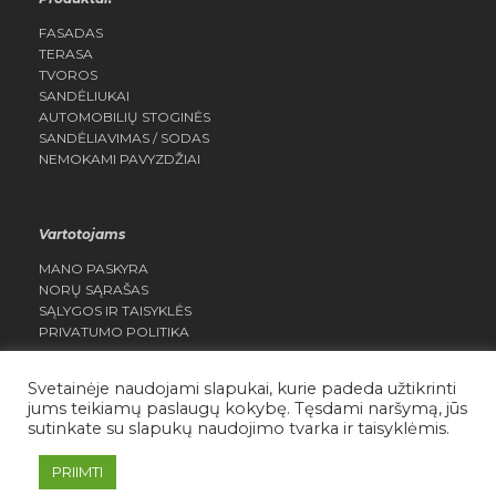
FASADAS
TERASA
TVOROS
SANDĖLIUKAI
AUTOMOBILIŲ STOGINĖS
SANDĖLIAVIMAS / SODAS
NEMOKAMI PAVYZDŽIAI
Vartotojams
MANO PASKYRA
NORŲ SĄRAŠAS
SĄLYGOS IR TAISYKLĖS
PRIVATUMO POLITIKA
Svetainėje naudojami slapukai, kurie padeda užtikrinti
jums teikiamų paslaugų kokybę. Tęsdami naršymą, jūs
sutinkate su slapukų naudojimo tvarka ir taisyklėmis.
Daisera.lt Visos teisės saugomos
PRIIMTI