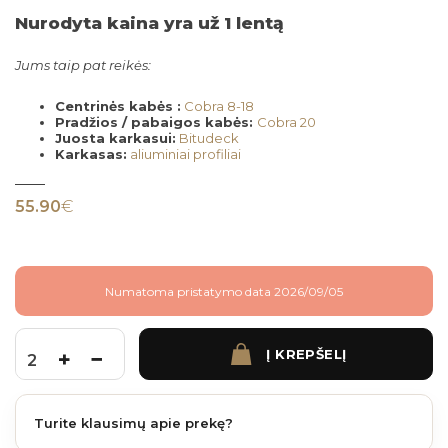
Nurodyta kaina yra už 1 lentą
Jums taip pat reikės:
Centrinės kabės :
Cobra 8-18
Pradžios / pabaigos kabės:
Cobra 20
Juosta karkasui:
Bitudeck
Karkasas:
aliuminiai profiliai
55.90
€
Numatoma pristatymo data 2026/09/05
Į KREPŠELĮ
produkto kiekis: Fiberdeck Brooklyn 138 mm plotis 5 m. (išlengvintos) Dark grey
Turite klausimų apie prekę?