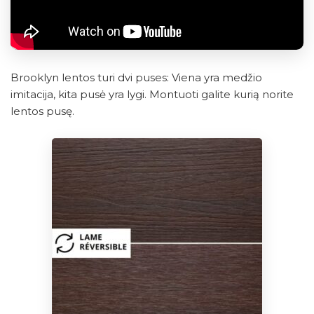
Brooklyn lentos turi dvi puses: Viena yra medžio
imitacija, kita pusė yra lygi. Montuoti galite kurią norite
lentos pusę.