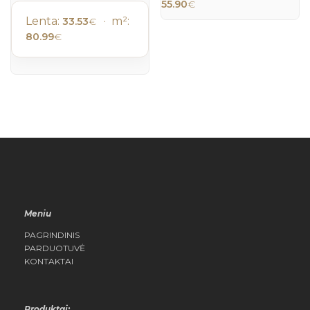
55.90
€
Lenta:
· m²:
33.53
€
80.99
€
QUICK
QUICK
VIEW
VIEW
Meniu
PAGRINDINIS
PARDUOTUVĖ
KONTAKTAI
Produktai: