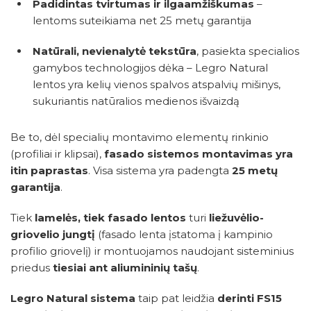
Padidintas tvirtumas ir ilgaamžiškumas
–
lentoms suteikiama net 25 metų garantija
Natūrali, nevienalytė tekstūra
, pasiekta specialios
gamybos technologijos dėka – Legro Natural
lentos yra kelių vienos spalvos atspalvių mišinys,
sukuriantis natūralios medienos išvaizdą
Be to, dėl specialių montavimo elementų rinkinio
(profiliai ir klipsai),
fasado sistemos montavimas yra
itin paprastas
. Visa sistema yra padengta
25 metų
garantija
.
Tiek
lamelės, tiek fasado lentos
turi
liežuvėlio-
griovelio jungtį
(fasado lenta įstatoma į kampinio
profilio griovelį) ir montuojamos naudojant sisteminius
priedus
tiesiai ant aliumininių tašų
.
Legro Natural sistema
taip pat leidžia
derinti FS15