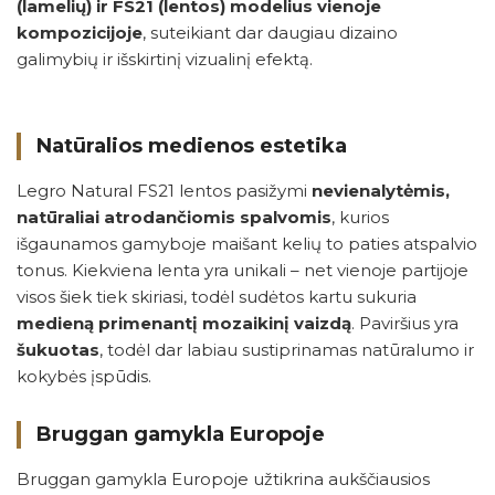
(lamelių) ir FS21 (lentos) modelius vienoje
kompozicijoje
, suteikiant dar daugiau dizaino
galimybių ir išskirtinį vizualinį efektą.
Natūralios medienos estetika
Legro Natural FS21 lentos pasižymi
nevienalytėmis,
natūraliai atrodančiomis spalvomis
, kurios
išgaunamos gamyboje maišant kelių to paties atspalvio
tonus. Kiekviena lenta yra unikali – net vienoje partijoje
visos šiek tiek skiriasi, todėl sudėtos kartu sukuria
medieną primenantį mozaikinį vaizdą
. Paviršius yra
šukuotas
, todėl dar labiau sustiprinamas natūralumo ir
kokybės įspūdis.
Bruggan gamykla Europoje
Bruggan gamykla Europoje užtikrina aukščiausios