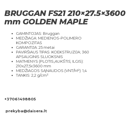
BRUGGAN FS21 210×27.5×3600
mm GOLDEN MAPLE
GAMINTOJAS: Bruggan
MEDŽIAGA: MEDIENOS-POLIMERO
KOMPOZITAS
GARANTIJA: 25 metai
PAVIRŠIAUS TIPAS: KOEKSTRUZIJA; 360
APSAUGINIS SLUOKSNIS
MATMENYS (PLOTIS,
AUKŠTIS,
ILGIS):
210x
27,5x
3600 mm
MEDŽIAGOS SĄNAUDOS (VNT/M²): 1,4
TANKIS: 2,2 g/cm³
+37061498805
prekyba@daisera.lt