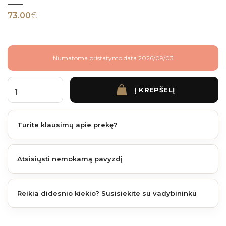
73.00
€
Numatoma pristatymo data 2026/09/03
Į KREPŠELĮ
produkto kiekis: BRUGGAN FS21 210x27.5x3600 mm GOLDEN MAPLE
Turite klausimų apie prekę?
Atsisiųsti nemokamą pavyzdį
Reikia didesnio kiekio? Susisiekite su vadybininku