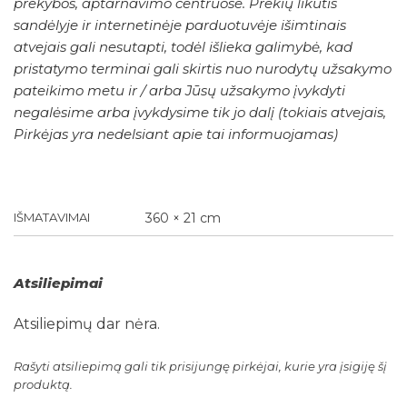
prekybos, aptarnavimo centruose. Prekių likutis
sandėlyje ir internetinėje parduotuvėje išimtinais
atvejais gali nesutapti, todėl išlieka galimybė, kad
pristatymo terminai gali skirtis nuo nurodytų užsakymo
pateikimo metu ir / arba Jūsų užsakymo įvykdyti
negalėsime arba įvykdysime tik jo dalį (tokiais atvejais,
Pirkėjas yra nedelsiant apie tai informuojamas)
IŠMATAVIMAI
360 × 21 cm
Atsiliepimai
Atsiliepimų dar nėra.
Rašyti atsiliepimą gali tik prisijungę pirkėjai, kurie yra įsigiję šį
produktą.