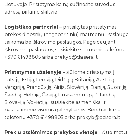
Lietuvoje. Pristatymo kainą sužinosite suvedus
adresą pirkimo skiltyje
Logistikos partneriai
– pritaikytas pristatymas
prekės didesnių (negabaritinių) matmenų. Paslauga
taikoma be iškrovimo paslaugos. Pageidaujant
iškrovimo paslaugos, susisiekite su mumis telefonu
+370 61498805 arba prekyb@daisera.lt
Pristatymas užsienyje
– siūlome pristatymą į
Latviją, Estiją, Lenkiją, Didžiąją Britaniją, Austriją,
Vengriją, Prancūziją, Airiją, Slovėniją, Daniją, Suomiją,
Švediją, Belgiją, Čekiją, Liuksemburgą, Olandiją,
Slovakiją, Vokietiją. susisiekite asmeniškai ir
pasidalinsime visomis galimybėmis. Bendraukime
telefonu +370 61498805 arba prekyb@daisera.lt
Prekių atsiėmimas prekybos vietoje
– šiuo metu