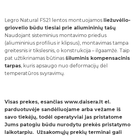
Legro Natural FS21 lentos montuojamos
liežuvėlio-
griovelio būdu tiesiai prie aliumininių tašų
.
Naudojant sisteminius montavimo priedus
(aliumininius profilius ir klipsus), montavimas tampa
greitesnis ir tikslesnis, o konstrukcija – ilgaamžė. Taip
pat užtikrinamas būtinas
šiluminis kompensacinis
tarpas
, kuris apsaugo nuo deformacijų dėl
temperatūros svyravimų.
Visas prekes, esančias www.daisera.lt el.
parduotuvėje sandėliuojame arba vežame iš
savo tiekėjų, todėl operatyviai jas pristatome
Jums patogiu būdu nurodytu prekės pristatymo
laikotarpiu. Užsakomųjų prekių terminai gali