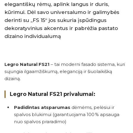
elegantiškų rėmų, aplink langus ir duris,
kūrimui. Dėl savo universalumo ir galimybės
derinti su „FS 15“ jos sukuria įspūdingus
dekoratyvinius akcentus ir pabrėžia pastato
dizaino individualumą
Legro Natural FS21
– tai moderni fasado sistema, kuri
sujungia ilgaamžiškumą, eleganciją ir šiuolaikišką
dizainą.
Legro Natural FS21 privalumai:
Padidintas atsparumas
dėmėms, pelėsiui ir
spalvos blukimui (garantuojama 100 % apsauga
nuo spalvos praradimo)