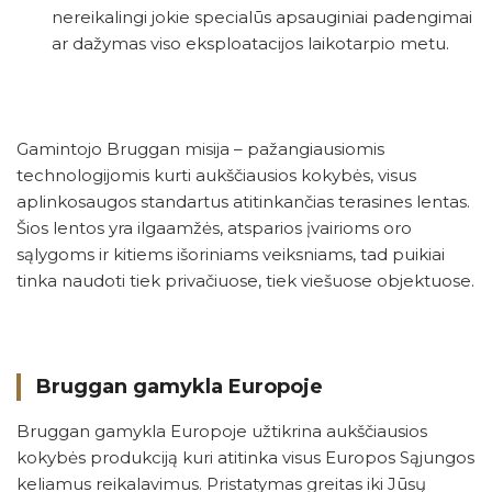
nereikalingi jokie specialūs apsauginiai padengimai
ar dažymas viso eksploatacijos laikotarpio metu.
Gamintojo Bruggan misija – pažangiausiomis
technologijomis kurti aukščiausios kokybės, visus
aplinkosaugos standartus atitinkančias terasines lentas.
Šios lentos yra ilgaamžės, atsparios įvairioms oro
sąlygoms ir kitiems išoriniams veiksniams, tad puikiai
tinka naudoti tiek privačiuose, tiek viešuose objektuose.
Bruggan gamykla Europoje
Bruggan gamykla Europoje užtikrina aukščiausios
kokybės produkciją kuri atitinka visus Europos Sąjungos
keliamus reikalavimus. Pristatymas greitas iki Jūsų