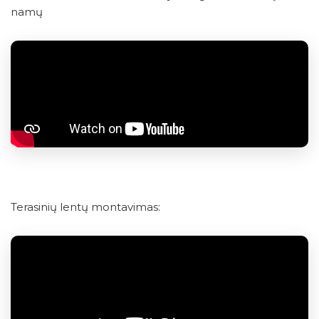
namų
Terasinių lentų montavimas: