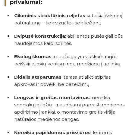
privalumai:
Giluminis struktūrinis reljefas
suteikia išskirtinį
natūralumą – tiek vizualiai, tiek liečiant.
Dvipusė konstrukcija
: abi lentos pusės gali būti
naudojamos kaip išorinės.
Ekologiškumas
: medžiaga yra visiškai saugi ir
neišskiria jokių kenksmingų medžiagų į aplinką.
Didelis atsparumas
: terasa atlaiko stiprias
apkrovas ir poveikį be pažeidimų.
Lengvas ir greitas montavimas
: nereikia
specialių įgūdžių – naudojami paprasti medienos
apdirbimo įrankiai, o montavimo greitis viršija
natūralios medienos dangas.
Nereikia papildomos priežiūros
: lentoms