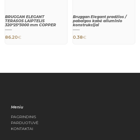
BRUGGAN ELEGANT
Bruggan Elegant pradžios /
TERASOS LAIPTELIS
pabaigos kabė aliuminio
320*25*3000 mm COPPER
konstrukcijai
86.20
€
0.38
€
QUICK
QUICK
VIEW
VIEW
Meniu
PAGRINDINIS
PARDUOTUVĖ
KONTAKTAI