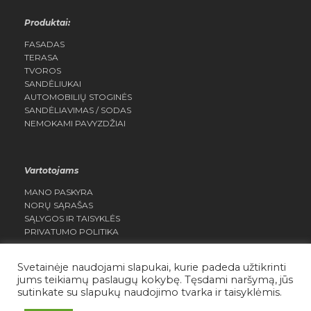
Produktai:
FASADAS
TERASA
TVOROS
SANDĖLIUKAI
AUTOMOBILIŲ STOGINĖS
SANDĖLIAVIMAS / SODAS
NEMOKAMI PAVYZDŽIAI
Vartotojams
MANO PASKYRA
NORŲ SĄRAŠAS
SĄLYGOS IR TAISYKLĖS
PRIVATUMO POLITIKA
Svetainėje naudojami slapukai, kurie padeda užtikrinti
jums teikiamų paslaugų kokybę. Tęsdami naršymą, jūs
sutinkate su slapukų naudojimo tvarka ir taisyklėmis.