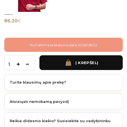
86.20
€
Numatoma pristatymo data 2026/08/22
Į KREPŠELĮ
produkto kiekis: BRUGGAN ELEGANT TERASOS LAIPTELIS 320*25*3000 mm AN
Turite klausimų apie prekę?
Atsisiųsti nemokamą pavyzdį
Reikia didesnio kiekio? Susisiekite su vadybininku