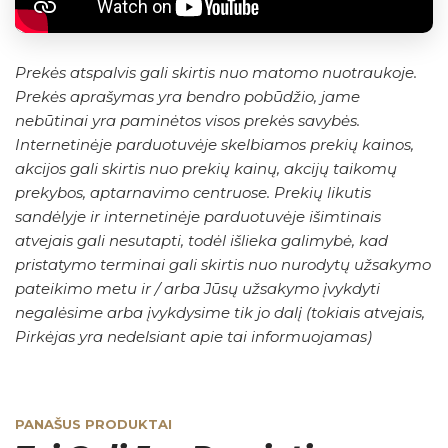
Prekės atspalvis gali skirtis nuo matomo nuotraukoje.
Prekės aprašymas yra bendro pobūdžio, jame
nebūtinai yra paminėtos visos prekės savybės.
Internetinėje parduotuvėje skelbiamos prekių kainos,
akcijos gali skirtis nuo prekių kainų, akcijų taikomų
prekybos, aptarnavimo centruose. Prekių likutis
sandėlyje ir internetinėje parduotuvėje išimtinais
atvejais gali nesutapti, todėl išlieka galimybė, kad
pristatymo terminai gali skirtis nuo nurodytų užsakymo
pateikimo metu ir / arba Jūsų užsakymo įvykdyti
negalėsime arba įvykdysime tik jo dalį (tokiais atvejais,
Pirkėjas yra nedelsiant apie tai informuojamas)
PANAŠUS PRODUKTAI