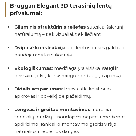
Bruggan Elegant 3D terasinių lentų
privalumai:
Giluminis struktūrinis reljefas
suteikia išskirtinį
natūralumą – tiek vizualiai, tiek liečiant.
Dvipusė konstrukcija
: abi lentos pusės gali būti
naudojamos kaip išorinės.
Ekologiškumas
: medžiaga yra visiškai saugi ir
neišskiria jokių kenksmingų medžiagų į aplinką.
Didelis atsparumas
: terasa atlaiko stiprias
apkrovas ir poveikį be pažeidimų.
Lengvas ir greitas montavimas
: nereikia
specialių įgūdžių – naudojami paprasti medienos
apdirbimo įrankiai, o montavimo greitis viršija
natūralios medienos dangas.