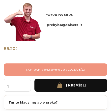
+37061498805
prekyba@daisera.lt
86.20
€
Numatoma pristatymo data 2026/08/23
Į KREPŠELĮ
produkto kiekis: BRUGGAN ELEGANT TERASOS LAIPTELIS 320*25*3000 mm CR
Turite klausimų apie prekę?