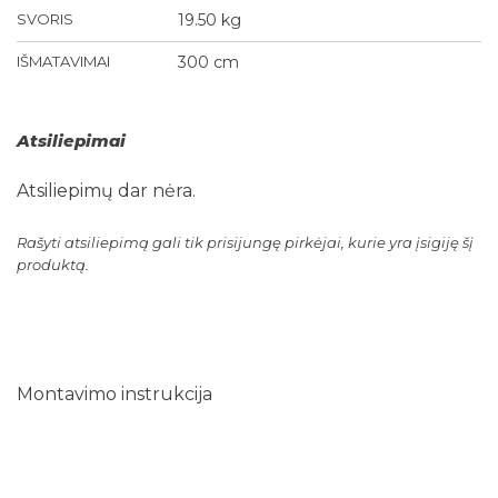
SVORIS
19.50 kg
IŠMATAVIMAI
300 cm
Atsiliepimai
Atsiliepimų dar nėra.
Rašyti atsiliepimą gali tik prisijungę pirkėjai, kurie yra įsigiję šį
produktą.
Montavimo instrukcija