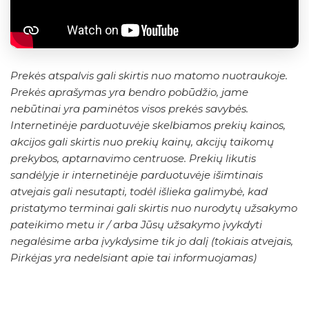
Prekės atspalvis gali skirtis nuo matomo nuotraukoje.
Prekės aprašymas yra bendro pobūdžio, jame
nebūtinai yra paminėtos visos prekės savybės.
Internetinėje parduotuvėje skelbiamos prekių kainos,
akcijos gali skirtis nuo prekių kainų, akcijų taikomų
prekybos, aptarnavimo centruose. Prekių likutis
sandėlyje ir internetinėje parduotuvėje išimtinais
atvejais gali nesutapti, todėl išlieka galimybė, kad
pristatymo terminai gali skirtis nuo nurodytų užsakymo
pateikimo metu ir / arba Jūsų užsakymo įvykdyti
negalėsime arba įvykdysime tik jo dalį (tokiais atvejais,
Pirkėjas yra nedelsiant apie tai informuojamas)