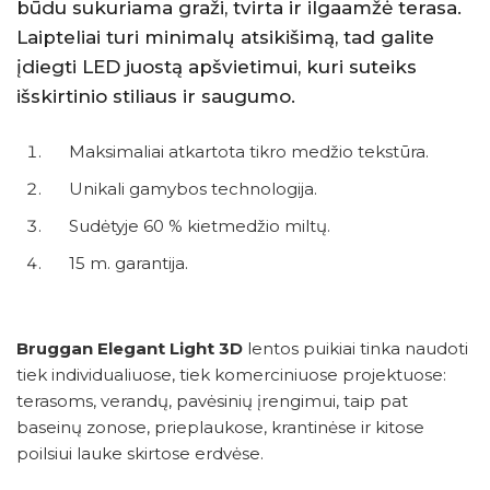
būdu sukuriama graži, tvirta ir ilgaamžė terasa.
Laipteliai turi minimalų atsikišimą, tad galite
įdiegti LED juostą apšvietimui, kuri suteiks
išskirtinio stiliaus ir saugumo.
Maksimaliai atkartota tikro medžio tekstūra.
Unikali gamybos technologija.
Sudėtyje 60 % kietmedžio miltų.
15 m. garantija.
Bruggan Elegant Light 3D
lentos puikiai tinka naudoti
tiek individualiuose, tiek komerciniuose projektuose:
terasoms, verandų, pavėsinių įrengimui, taip pat
baseinų zonose, prieplaukose, krantinėse ir kitose
poilsiui lauke skirtose erdvėse.