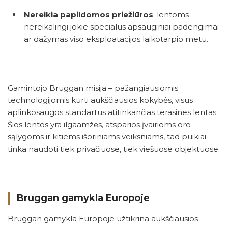
Nereikia papildomos priežiūros
: lentoms
nereikalingi jokie specialūs apsauginiai padengimai
ar dažymas viso eksploatacijos laikotarpio metu.
Gamintojo Bruggan misija – pažangiausiomis
technologijomis kurti aukščiausios kokybės, visus
aplinkosaugos standartus atitinkančias terasines lentas.
Šios lentos yra ilgaamžės, atsparios įvairioms oro
sąlygoms ir kitiems išoriniams veiksniams, tad puikiai
tinka naudoti tiek privačiuose, tiek viešuose objektuose.
Bruggan gamykla Europoje
Bruggan gamykla Europoje užtikrina aukščiausios