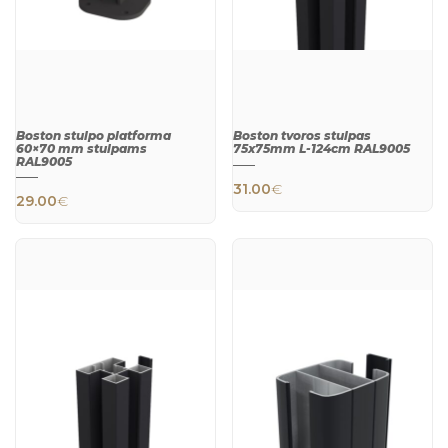
Boston stulpo platforma
Boston tvoros stulpas
60×70 mm stulpams
75x75mm L-124cm RAL9005
RAL9005
31.00
€
29.00
€
QUICK
QUICK
VIEW
VIEW