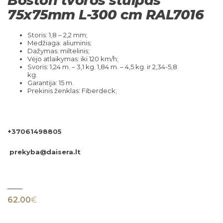
Boston tvoros stulpas
75x75mm L-300 cm RAL7016
Storis: 1,8 – 2,2 mm;
Medžiaga: aliuminis;
Dažymas: miltelinis;
Vėjo atlaikymas: iki 120 km/h;
Svoris: 1,24 m. – 3,1 kg. 1,84 m. – 4,5 kg. ir 2,34-5,8
kg.
Garantija: 15 m.
Prekinis ženklas: Fiberdeck;
+37061498805
prekyba@daisera.lt
62.00
€