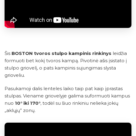
Šis
BOSTON tvoros stulpo kampinis rinkinys
leidžia
formuoti bet kokį tvoros kampą. Pivotinė ašis įsistato į
stulpo griovelį, o pats kampinis sujungimas slysta
grioveliu.
Pasukamoji dalis lenteles laiko taip pat kaip įprastas
stulpas. Viename griovelyje galima suformuoti kampus
nuo
10° iki 170°
, todėl su šiuo rinkiniu nelieka jokių
„aklųjų” zonų.