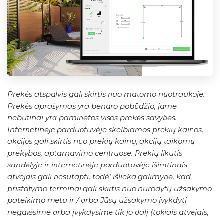
Prekės atspalvis gali skirtis nuo matomo nuotraukoje.
Prekės aprašymas yra bendro pobūdžio, jame
nebūtinai yra paminėtos visos prekės savybės.
Internetinėje parduotuvėje skelbiamos prekių kainos,
akcijos gali skirtis nuo prekių kainų, akcijų taikomų
prekybos, aptarnavimo centruose. Prekių likutis
sandėlyje ir internetinėje parduotuvėje išimtinais
atvejais gali nesutapti, todėl išlieka galimybė, kad
pristatymo terminai gali skirtis nuo nurodytų užsakymo
pateikimo metu ir / arba Jūsų užsakymo įvykdyti
negalėsime arba įvykdysime tik jo dalį (tokiais atvejais,