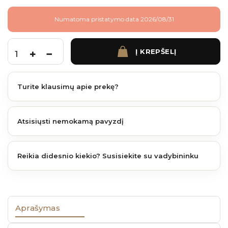
Numatoma pristatymo data 2026/08/31
Į KREPŠELĮ
produkto kiekis: Boston tvoros stulpas 75x75mm L-300 cm RAL7016
Turite klausimų apie prekę?
Atsisiųsti nemokamą pavyzdį
Reikia didesnio kiekio? Susisiekite su vadybininku
Aprašymas