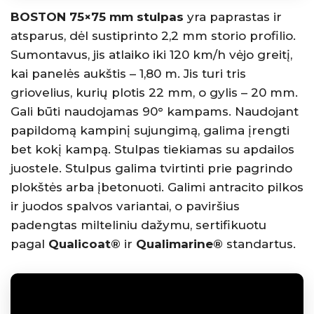
BOSTON 75×75 mm stulpas
yra paprastas ir
atsparus, dėl sustiprinto 2,2 mm storio profilio.
Sumontavus, jis atlaiko iki 120 km/h vėjo greitį,
kai panelės aukštis – 1,80 m. Jis turi tris
griovelius, kurių plotis 22 mm, o gylis – 20 mm.
Gali būti naudojamas 90° kampams. Naudojant
papildomą kampinį sujungimą, galima įrengti
bet kokį kampą. Stulpas tiekiamas su apdailos
juostele. Stulpus galima tvirtinti prie pagrindo
plokštės arba įbetonuoti. Galimi antracito pilkos
ir juodos spalvos variantai, o paviršius
padengtas milteliniu dažymu, sertifikuotu
pagal
Qualicoat®
ir
Qualimarine®
standartus.