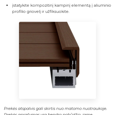
įstatykite kompozitinį kampinį elementą į aliuminio
profilio griovelį ir užfiksuokite.
Prekės atspalvis gali skirtis nuo matomo nuotraukoje.
Prekės aprašymas yra bendro pobūdžio, jame