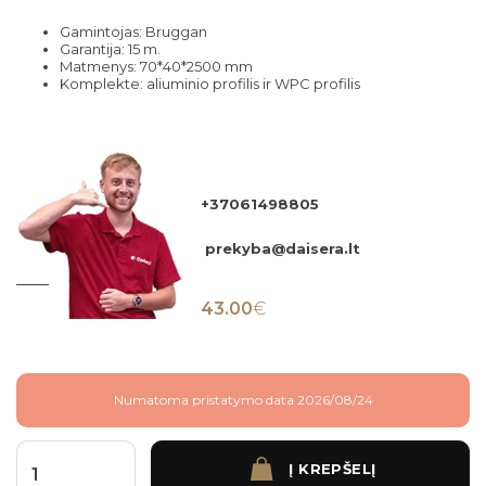
Gamintojas: Bruggan
Garantija: 15 m.
Matmenys: 70*40*2500 mm
Komplekte: aliuminio profilis ir WPC profilis
+37061498805
prekyba@daisera.lt
43.00
€
Numatoma pristatymo data 2026/08/24
Į KREPŠELĮ
produkto kiekis: Terasos užbaigimo F profilis WALNUT 70*40*2500 mm