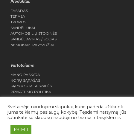
Produktai:
FASADAS
TERASA
TVOROS
SANDĖLIUKAI
AUTOMOBILIŲ STOGINĖS
SANDĖLIAVIMAS / SODAS
NEMOKAMI PAVYZDŽIAI
Vartotojams
MANO PASKYRA
NORŲ SĄRAŠAS
SĄLYGOS IR TAISYKLĖS
PRIVATUMO POLITIKA
Svetainėje naudojami slapukai, kurie padeda užtikrinti
jums teikiamų paslaugų kokybę. Tęsdami naršymą, jūs
sutinkate su slapukų naudojimo tvarka ir taisyklėmis.
Daisera.lt Visos teisės saugomos
PRIIMTI