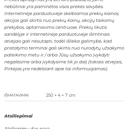
nebūtinai yra paminėtos visos prekės savybės.
Internetinėje parduotuvėje skelbiamos prekių kainos,
akcijos gali skirtis nuo prekių kainų, akcijų taikomų
prekybos, aptarnavimo centruose. Prekių likutis
sandėlyje ir internetinėje parduotuvėje išimtinais
atvejais gali nesutapti, todėl išlieka galimybė, kad
pristatymo terminai gali skirtis nuo nurodytų užsakymo
pateikimo metu ir / arba Jūsų užsakymo įvykdyti
negalėsime arba įvykdysime tik jo dalį (tokiais atvejais,
Pirkėjas yra nedelsiant apie tai informuojamas).
IŠMATAVIMAI
250 × 4 × 7 cm
Atsiliepimai
Atsiliepimų dar nėra.