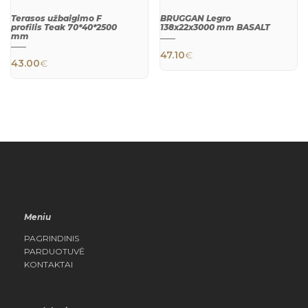
Terasos užbaigimo F
BRUGGAN Legro
profilis Teak 70*40*2500
138x22x3000 mm BASALT
mm
47.10
€
43.00
€
QUICK
QUICK
VIEW
VIEW
Meniu
PAGRINDINIS
PARDUOTUVĖ
KONTAKTAI