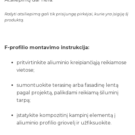
Rašyti atsiliepimą gali tik prisijungę pirkėjai, kurie yra įsigiję šį
produktą.
F-profilio montavimo instrukcija:
pritvirtinkite aliuminio kreipiančiąją reikiamose
vietose;
sumontuokite terasinę arba fasadinę lentą
pagal projektą, palikdami reikiamą šiluminį
tarpą;
įstatykite kompozitinį kampinį elementą į
aliuminio profilio griovelį ir užfiksuokite.