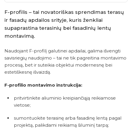
F-profilis – tai novatoriškas sprendimas terasų
ir fasadų apdailos srityje, kuris ženkliai
supaprastina terasinių bei fasadinių lentų
montavimą.
Naudojant F-profilį galutinei apdailai, galima išvengti
savisriegių naudojimo – tai ne tik pagreitina montavimo
procesą, bet ir suteikia objektui modernesnę bei
estetiškesnę išvaizdą.
F-profilio montavimo instrukcija:
pritvirtinkite aliuminio kreipiančiąją reikiamose
vietose;
sumontuokite terasinę arba fasadinę lentą pagal
projektą, palikdami reikiamą šiluminį tarpą;