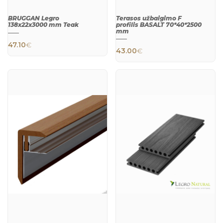
BRUGGAN Legro
Terasos užbaigimo F
138x22x3000 mm Teak
profilis BASALT 70*40*2500
mm
47.10
€
43.00
€
QUICK
QUICK
VIEW
VIEW