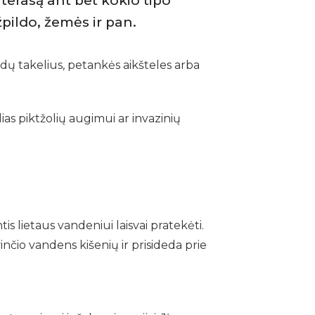
 terasą ant bet kokio tipo
pildo, žemės ir pan.
dų takelius, petankės aikšteles arba
lias piktžolių augimui ar invazinių
is lietaus vandeniui laisvai pratekėti.
nčio vandens kišenių ir prisideda prie