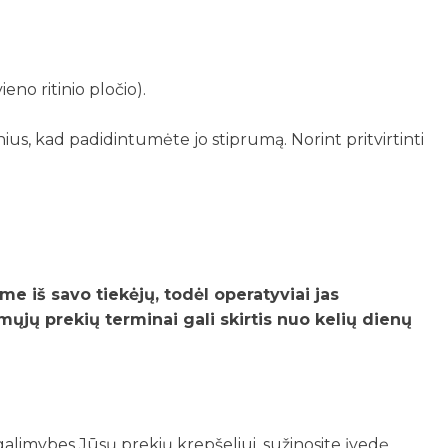
eno ritinio pločio).
nius, kad padidintumėte jo stiprumą. Norint pritvirtinti
e iš savo tiekėjų, todėl operatyviai jas
jų prekių terminai gali skirtis nuo kelių dienų
galimybes Jūsų prekių krepšeliui, sužinosite įvedę