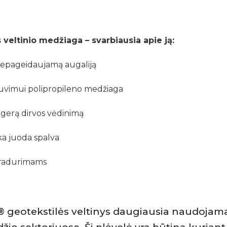
 veltinio medžiaga – svarbiausia apie ją:
nepageidaujamą augaliją
puvimui polipropileno medžiaga
 gerą dirvos vėdinimą
ka juoda spalva
pradurimams
eotekstilės veltinys daugiausia naudojamas