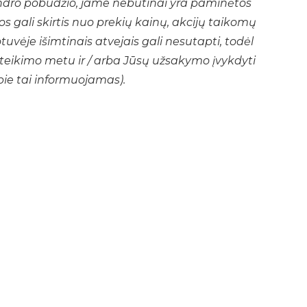
endro pobūdžio, jame nebūtinai yra paminėtos
s gali skirtis nuo prekių kainų, akcijų taikomų
uvėje išimtinais atvejais gali nesutapti, todėl
ateikimo metu ir / arba Jūsų užsakymo įvykdyti
apie tai informuojamas).