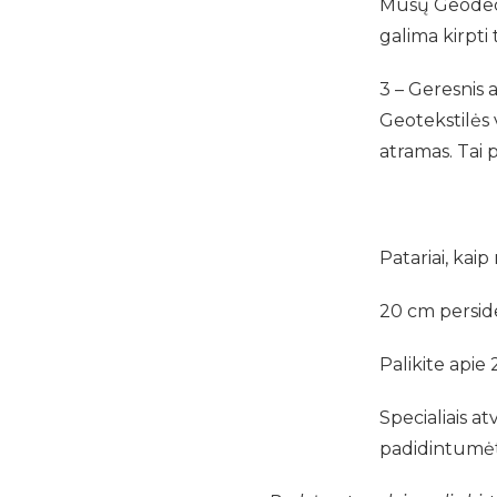
Mūsų Geodeck®
galima kirpti 
3 – Geresnis 
Geotekstilės 
atramas. Tai 
Patariai, kaip
20 cm persid
Palikite apie 
Specialiais a
padidintumėte