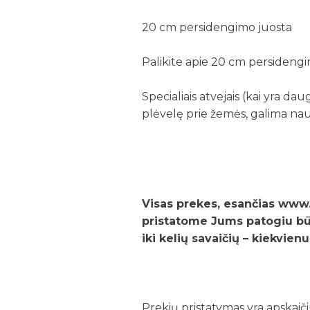
20 cm persidengimo juosta
Palikite apie 20 cm persidengimą
Specialiais atvejais (kai yra d
plėvelę prie žemės, galima na
Visas prekes, esančias www.d
pristatome Jums patogiu būd
iki kelių savaičių – kiekvien
Prekių pristatymas yra apskaič