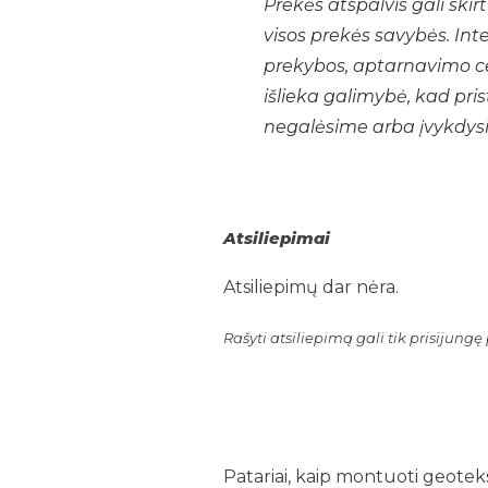
Prekės atspalvis gali sk
visos prekės savybės. Int
prekybos, aptarnavimo cen
išlieka galimybė, kad pr
negalėsime arba įvykdysime
Atsiliepimai
Atsiliepimų dar nėra.
Rašyti atsiliepimą gali tik prisijungę p
Patariai, kaip montuoti geotekst