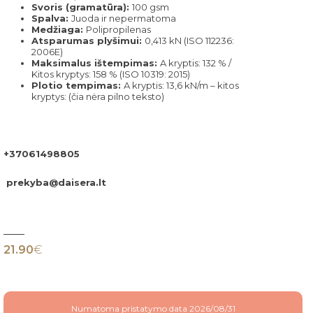
Svoris (gramatūra):
100 gsm
Spalva:
Juoda ir nepermatoma
Medžiaga:
Polipropilenas
Atsparumas plyšimui:
0,413 kN (ISO 112236:
2006E)
Maksimalus ištempimas:
A kryptis: 132 % /
Kitos kryptys: 158 % (ISO 10319: 2015)
Plotio tempimas:
A kryptis: 13,6 kN/m – kitos
kryptys: (čia nėra pilno teksto)
+37061498805
prekyba@daisera.lt
21.90
€
Numatoma pristatymo data 2026/08/31