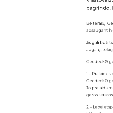
kraštovaizd
pagrindo, 
Be terasų, Ge
apsaugant hid
Jis gali būti 
augalų, tokių
Geodeck® geo
1 – Pralaidus 
Geodeck® geote
Jo pralaiduma
geros terasos 
2 – Labai atsp