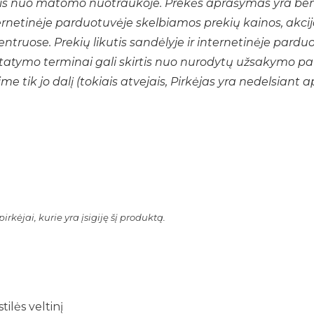
irtis nuo matomo nuotraukoje. Prekės aprašymas yra b
ernetinėje parduotuvėje skelbiamos prekių kainos, akcijo
truose. Prekių likutis sandėlyje ir internetinėje parduot
istatymo terminai gali skirtis nuo nurodytų užsakymo p
 tik jo dalį (tokiais atvejais, Pirkėjas yra nedelsiant 
irkėjai, kurie yra įsigiję šį produktą.
ilės veltinį