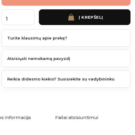
Į KREPŠELĮ
produkto kiekis: Terasos paklotas Geotekstilė GEODECK 2 m x 10 m / 20 m2
Turite klausimų apie prekę?
Atsisiųsti nemokamą pavyzdį
Reikia didesnio kiekio? Susisiekite su vadybininku
os informacija
Failai atsisiuntimui