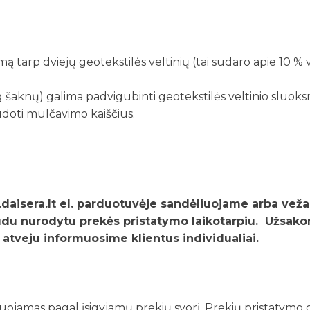
 tarp dviejų geotekstilės veltinių (tai sudaro apie 10 % vi
aug šaknų) galima padvigubinti geotekstilės veltinio sluoks
udoti mulčavimo kaiščius.
aisera.lt el. parduotuvėje sandėliuojame arba vežam
u nurodytu prekės pristatymo laikotarpiu. Užsakomų
u atveju informuosime klientus individualiai.
iuojamas pagal įsigyjamų prekių svorį. Prekių pristatymo 