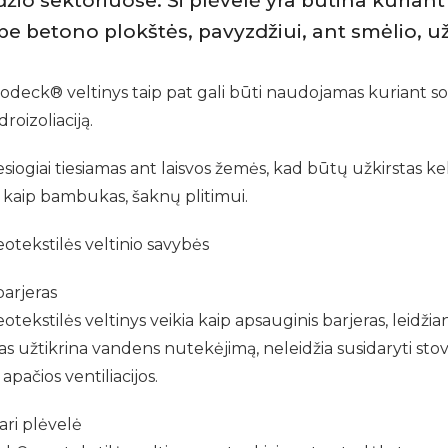
žio sektoriuose. Ši plėvelė yra būtina kuriant
be betono plokštės, pavyzdžiui, ant smėlio, už
odeck® veltinys taip pat gali būti naudojamas kuriant so
roizoliaciją.
tiesiogiai tiesiamas ant laisvos žemės, kad būtų užkirstas ke
 kaip bambukas, šaknų plitimui.
tekstilės veltinio savybės
barjeras
kstilės veltinys veikia kaip apsauginis barjeras, leidžiant
s užtikrina vandens nutekėjimą, neleidžia susidaryti stovi
apačios ventiliacijos.
ari plėvelė