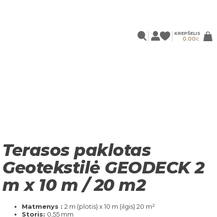
KREPŠELIS
0.00
€
Terasos paklotas
Geotekstilė GEODECK 2
m x 10 m / 20 m2
Matmenys :
2 m (plotis) x 10 m (ilgis) 20 m²
Storis:
0,55 mm