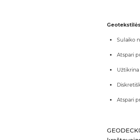
Geotekstilės
Sulaiko 
Atspari 
Užtikrina
Diskretiš
Atspari 
GEODECK® g