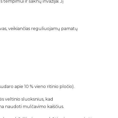
tempimui ir šaknų invazijai. Jį
rovas, veikiančias reguliuojamų pamatų
udaro apie 10 % vieno ritinio pločio).
ės veltinio sluoksnius, kad
ima naudoti mulčavimo kaiščius.