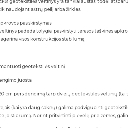
 geotekstilės veltinys yra tankiai austas, todėl atsparus 
tik naudojant aštrų peilį arba žirkles.
apkrovos pasiskirstymas
veltinys padeda tolygiai paskirstyti terasos taškines apk
pagerina visos konstrukcijos stabilumą.
 montuoti geotekstilės veltinį
engimo juosta
20 cm persidengimą tarp dviejų geotekstilės veltinių (tai s
tvejais (kai yra daug šaknų) galima padvigubinti geotekstil
 jo stiprumą. Norint pritvirtinti plėvelę prie žemės, gal