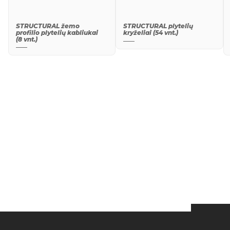
STRUCTURAL žemo
STRUCTURAL plytelių
profilio plytelių kabliukai
kryželiai (54 vnt.)
(8 vnt.)
QUICK
QUICK
VIEW
VIEW