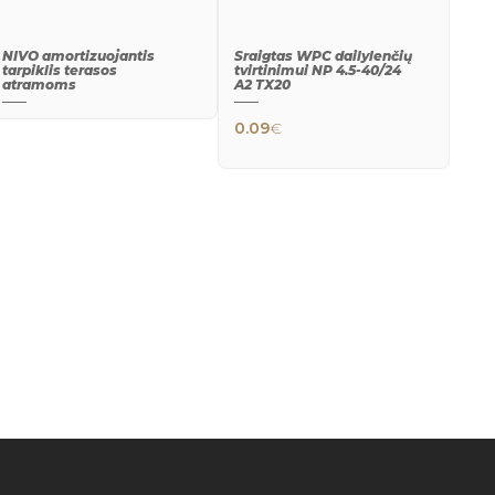
NIVO amortizuojantis
Sraigtas WPC dailylenčių
tarpiklis terasos
tvirtinimui NP 4.5-40/24
atramoms
A2 TX20
0.09
€
QUICK
QUICK
VIEW
VIEW