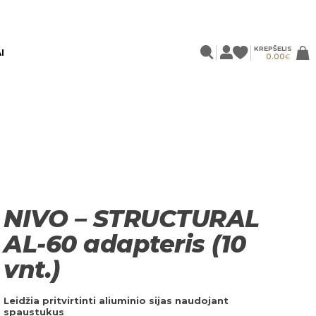
KREPŠELIS
I
0.00
€
NIVO – STRUCTURAL
AL-60 adapteris (10
vnt.)
Leidžia pritvirtinti aliuminio sijas naudojant
spaustukus