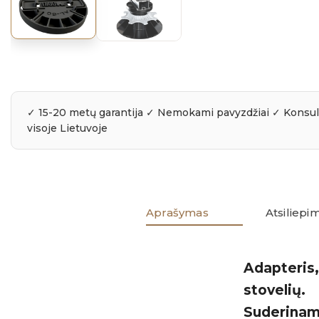
Aprašymas
Atsiliepim
Adapteris,
stovelių.
Suderinamas