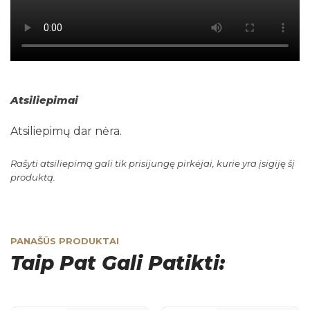
Atsiliepimai
Atsiliepimų dar nėra.
Rašyti atsiliepimą gali tik prisijungę pirkėjai, kurie yra įsigiję šį
produktą.
PANAŠŪS PRODUKTAI
Taip Pat Gali Patikti: