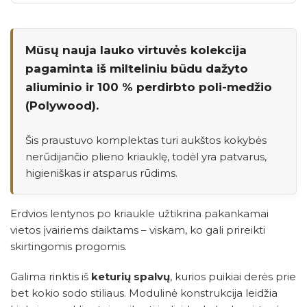
Mūsų nauja lauko virtuvės kolekcija
pagaminta iš milteliniu būdu dažyto
aliuminio ir 100 % perdirbto poli-medžio
(Polywood).
Šis praustuvo komplektas turi aukštos kokybės
nerūdijančio plieno kriauklę, todėl yra patvarus,
higieniškas ir atsparus rūdims.
Erdvios lentynos po kriaukle užtikrina pakankamai
vietos įvairiems daiktams – viskam, ko gali prireikti
skirtingomis progomis.
Galima rinktis iš
keturių spalvų
, kurios puikiai derės prie
bet kokio sodo stiliaus. Modulinė konstrukcija leidžia