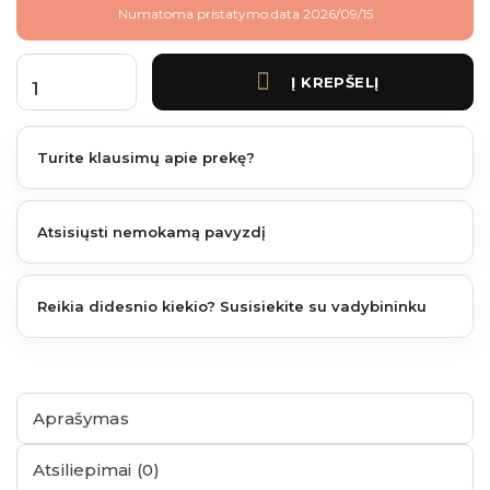
Numatoma pristatymo data 2026/09/15
Į KREPŠELĮ
produkto kiekis: Lauko virtuvės praustuvo komplektas – cotton spalvos
Turite klausimų apie prekę?
Atsisiųsti nemokamą pavyzdį
Reikia didesnio kiekio? Susisiekite su vadybininku
Aprašymas
Atsiliepimai (0)