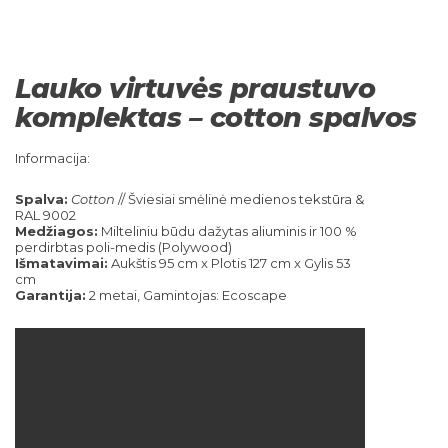
Lauko virtuvės praustuvo
komplektas – cotton spalvos
Informacija:
Spalva:
Cotton
// Šviesiai smėlinė medienos tekstūra &
RAL 9002
Medžiagos:
Milteliniu būdu dažytas aliuminis ir 100 %
perdirbtas poli-medis (Polywood)
Išmatavimai:
Aukštis 95 cm x Plotis 127 cm x Gylis 53
cm
Garantija:
2 metai, Gamintojas: Ecoscape