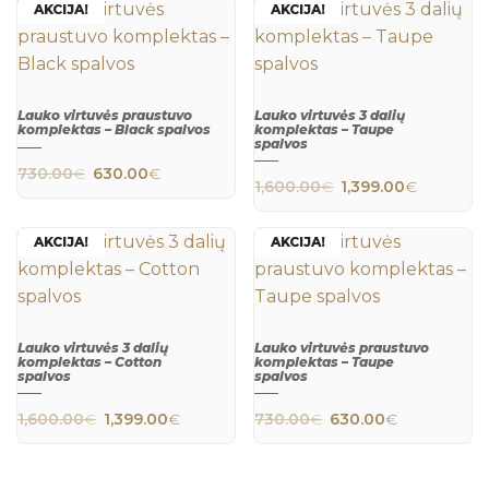
AKCIJA!
AKCIJA!
Lauko virtuvės praustuvo
Lauko virtuvės 3 dalių
komplektas – Black spalvos
komplektas – Taupe
spalvos
QUICK
QUICK
Original price was: 730.00€.
Current price is: 630.00€.
730.00
€
630.00
€
VIEW
VIEW
Original price wa
Current 
1,600.00
€
1,399.00
€
AKCIJA!
AKCIJA!
Lauko virtuvės 3 dalių
Lauko virtuvės praustuvo
komplektas – Cotton
komplektas – Taupe
spalvos
spalvos
QUICK
QUICK
VIEW
VIEW
Original price was: 1,600.00€.
Current price is: 1,399.00€.
Original price was
Current pr
1,600.00
€
1,399.00
€
730.00
€
630.00
€