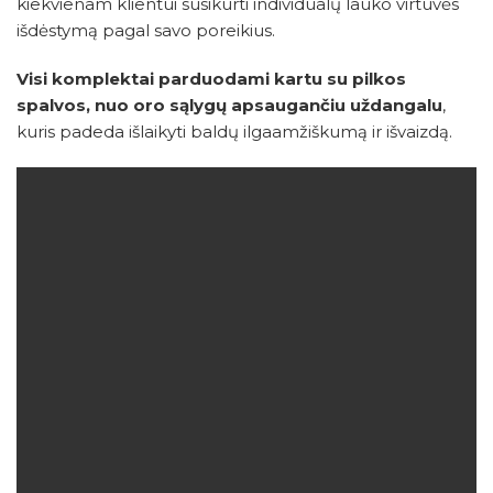
kiekvienam klientui susikurti individualų lauko virtuvės
išdėstymą pagal savo poreikius.
Visi komplektai parduodami kartu su pilkos
spalvos, nuo oro sąlygų apsaugančiu uždangalu
,
kuris padeda išlaikyti baldų ilgaamžiškumą ir išvaizdą.