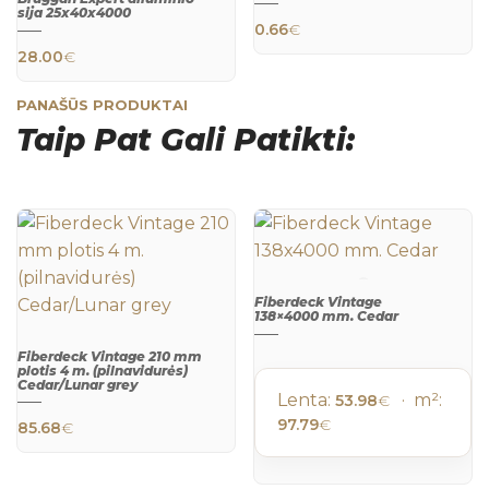
QUICK
sija 25х40х4000
VIEW
0.66
€
QUICK
28.00
€
VIEW
PANAŠŪS PRODUKTAI
Taip Pat Gali Patikti:
Fiberdeck Vintage
138×4000 mm. Cedar
QUICK
VIEW
Fiberdeck Vintage 210 mm
plotis 4 m. (pilnavidurės)
Cedar/Lunar grey
Lenta:
· m²:
53.98
€
QUICK
97.79
€
85.68
€
VIEW