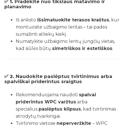
✅ 1.
Pradėkite nuo tikslaus matavimo ir
planavimo
Iš anksto
išsimatuokite terasos kraštus
, kur
montuosite užbaigimo lentas – tai padės
sumažinti atliekų kiekį.
Numatykite užbaigimo lentų jungčių vietas,
kad siūlės būtų
simetriškos ir estetiškos
.
✅ 2.
Naudokite paslėptus tvirtinimus arba
spalviškai priderintus sraigtus
Rekomenduojama naudoti
spalvai
priderintus WPC varžtus
arba
specialius
paslėptus klipsus
, kad tvirtinimas
atrodytų tvarkingai.
Tvirtinimo vietose
neperveržkite
– WPC