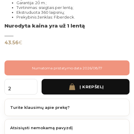
Garantija: 20 m.;
Tvirtinimas: sraigtais per lentą;
Ekstruduota 360 laipsnių;
Prekybinis ženklas: Fiberdeck.
Nurodyta kaina yra už 1 lentą
43.56
€
Numatoma pristatymo data 2026/08/17
Į KREPŠELĮ
produkto kiekis: Fiberdeck Vintage užbaigimo lenta 138 mm plotis 3 m. Venge
Turite klausimų apie prekę?
Atsisiųsti nemokamą pavyzdį