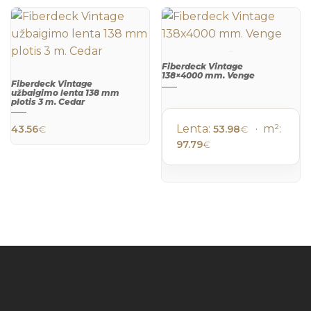
Fiberdeck Vintage
138×4000 mm. Venge
Fiberdeck Vintage
QUICK
užbaigimo lenta 138 mm
VIEW
plotis 3 m. Cedar
QUICK
VIEW
Lenta:
· m²:
43.56
€
53.98
€
97.79
€