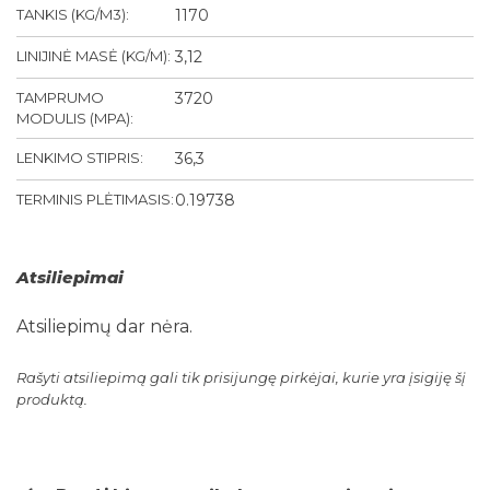
TANKIS (KG/M3):
1170
LINIJINĖ MASĖ (KG/M):
3,12
TAMPRUMO
3720
MODULIS (MPA):
LENKIMO STIPRIS:
36,3
TERMINIS PLĖTIMASIS:
0.19738
Atsiliepimai
Atsiliepimų dar nėra.
Rašyti atsiliepimą gali tik prisijungę pirkėjai, kurie yra įsigiję šį
produktą.