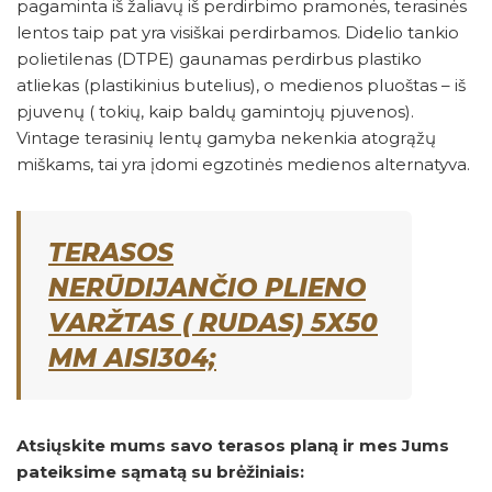
pagaminta iš žaliavų iš perdirbimo pramonės, terasinės
lentos taip pat yra visiškai perdirbamos. Didelio tankio
polietilenas (DTPE) gaunamas perdirbus plastiko
atliekas (plastikinius butelius), o medienos pluoštas – iš
pjuvenų ( tokių, kaip baldų gamintojų pjuvenos).
Vintage terasinių lentų gamyba nekenkia atogrąžų
miškams, tai yra įdomi egzotinės medienos alternatyva.
TERASOS
NERŪDIJANČIO PLIENO
VARŽTAS ( RUDAS) 5X50
MM AISI304;
Atsiųskite mums savo terasos planą ir mes Jums
pateiksime sąmatą su brėžiniais: