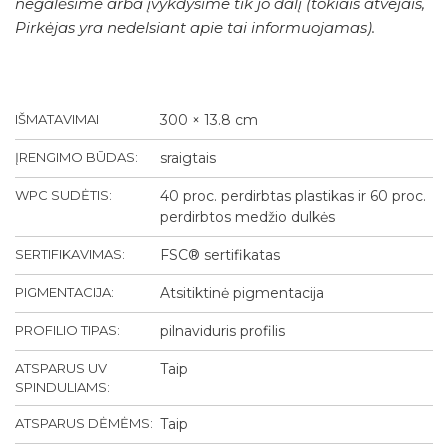
negalėsime arba įvykdysime tik jo dalį (tokiais atvejais,
Pirkėjas yra nedelsiant apie tai informuojamas).
IŠMATAVIMAI
300 × 13.8 cm
ĮRENGIMO BŪDAS:
sraigtais
WPC SUDĖTIS:
40 proc. perdirbtas plastikas ir 60 proc.
perdirbtos medžio dulkės
SERTIFIKAVIMAS:
FSC® sertifikatas
PIGMENTACIJA:
Atsitiktinė pigmentacija
PROFILIO TIPAS:
pilnaviduris profilis
ATSPARUS UV
Taip
SPINDULIAMS:
ATSPARUS DĖMĖMS:
Taip