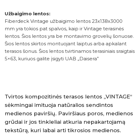
Užbaigimo lentos:
Fiberdeck Vintage užbaigimo lentos 23x138x3000
mm yra tokios pat spalvos, kaip ir Vintage terasinės
lentos. Šios lentos yra be montavimo grovelių šonuose.
Šios lentos skirtos montuojant laiptus arba apkalant
terasos šonus. Šios lentos tvirtinamos terasiniais sraigtais
5×63, kuriuos galite įsigyti UAB „Daisera”
Tvirtos kompozitinės terasos lentos „VINTAGE“
sėkmingai imituoja natūralios sendintos
medienos paviršių. Paviršiaus poros, medienos
grūdai ir jos tinkleliai atkuria nepakartojamą
tekstūrą, kuri labai arti tikrosios medienos.