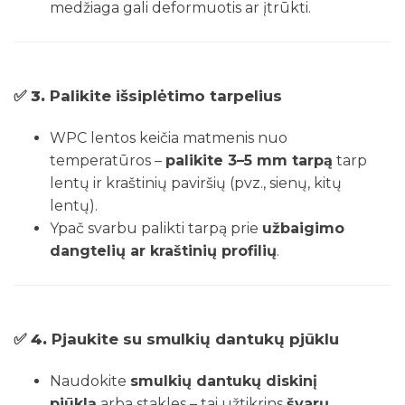
medžiaga gali deformuotis ar įtrūkti.
✅ 3.
Palikite išsiplėtimo tarpelius
WPC lentos keičia matmenis nuo
temperatūros –
palikite 3–5 mm tarpą
tarp
lentų ir kraštinių paviršių (pvz., sienų, kitų
lentų).
Ypač svarbu palikti tarpą prie
užbaigimo
dangtelių ar kraštinių profilių
.
✅ 4.
Pjaukite su smulkių dantukų pjūklu
Naudokite
smulkių dantukų diskinį
pjūklą
arba stakles – tai užtikrins
švarų