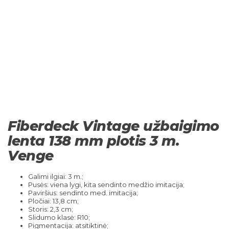
Fiberdeck Vintage užbaigimo
lenta 138 mm plotis 3 m.
Venge
Galimi ilgiai: 3 m.;
Pusės: viena lygi, kita sendinto medžio imitacija;
Paviršius: sendinto med. imitacija;
Pločiai: 13,8 cm;
Storis: 2,3 cm;
Slidumo klasė: R10;
Pigmentacija: atsitiktinė;