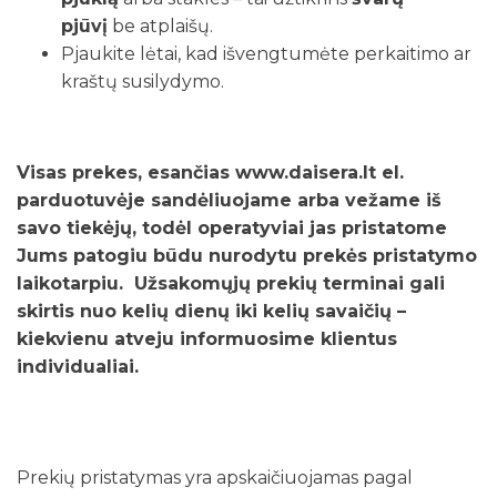
pjūvį
be atplaišų.
Pjaukite lėtai, kad išvengtumėte perkaitimo ar
kraštų susilydymo.
Visas prekes, esančias www.daisera.lt el.
parduotuvėje sandėliuojame arba vežame iš
savo tiekėjų, todėl operatyviai jas pristatome
Jums patogiu būdu nurodytu prekės pristatymo
laikotarpiu. Užsakomųjų prekių terminai gali
skirtis nuo kelių dienų iki kelių savaičių –
kiekvienu atveju informuosime klientus
individualiai.
Prekių pristatymas yra apskaičiuojamas pagal