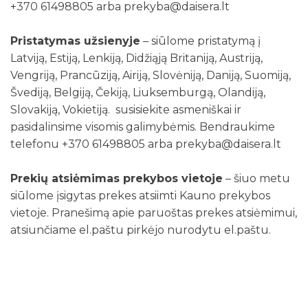
+370 61498805 arba prekyba@daisera.lt
Pristatymas užsienyje
– siūlome pristatymą į
Latviją, Estiją, Lenkiją, Didžiąją Britaniją, Austriją,
Vengriją, Prancūziją, Airiją, Slovėniją, Daniją, Suomiją,
Švediją, Belgiją, Čekiją, Liuksemburgą, Olandiją,
Slovakiją, Vokietiją. susisiekite asmeniškai ir
pasidalinsime visomis galimybėmis. Bendraukime
telefonu +370 61498805 arba prekyba@daisera.lt
Prekių atsiėmimas prekybos vietoje
– šiuo metu
siūlome įsigytas prekes atsiimti Kauno prekybos
vietoje. Pranešimą apie paruoštas prekes atsiėmimui,
atsiunčiame el.paštu pirkėjo nurodytu el.paštu.