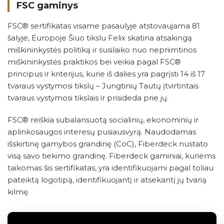
FSC gaminys
FSC® sertifikatas visame pasaulyje atstovaujama 81
šalyje, Europoje Šiuo tikslu Felix skatina atsakingą
miškininkystės politiką ir susilaiko nuo nepriimtinos
miškininkystės praktikos bei veikia pagal FSC®
principus ir kriterijus, kurie iš dalies yra pagrįsti 14 iš 17
tvaraus vystymosi tikslų – Jungtinių Tautų įtvirtintais
tvaraus vystymosi tikslais ir prisideda prie jų.
FSC® reiškia subalansuotą socialinių, ekonominių ir
aplinkosaugos interesų pusiausvyrą. Naudodamas
išskirtinę gamybos grandinę (CoC), Fiberdeck nustato
visą savo tiekimo grandinę. Fiberdeck gaminiai, kuriems
taikomas šis sertifikatas, yra identifikuojami pagal toliau
pateiktą logotipą, identifikuojantį ir atsekantį jų tvarią
kilmę.