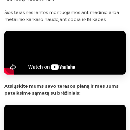
Šios terasinės lentos montuojamos ant medinio arba
metalinio karkaso naudojant cobra 8-18 kabes
Atsiųskite mums savo terasos planą ir mes Jums
pateiksime sąmatą su brėžiniais: