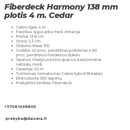
Fiberdeck Harmony 138 mm
plotis 4 m. Cedar
Galimi ilgiai: 4 m.
Paviršius: lygus arba med. imitacija
Pločiai: 13,8 cm
Storis: 2,3 cm
Slidumo klasė: R12
Sudėtis: 40 proc. perdirbtas politilenas ir 60
proc. perdirbtos medienos dulkės
Spalvos: Maišytos kelios spalvos, kad primena
natūralų medį
Garantija: 20 m.
Tvirtinimas: nematomas Cobra hybrid 18 kabės
Ekstruduota 360 laipsnių
Prekybinis ženklas: Fiberdeck
+37061498805
prekyba@daisera.lt