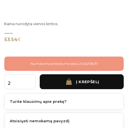
Kaina nurodyta vienos lentos.
53.54
€
Numatoma pristatymo data 2026/08/31
Į KREPŠELĮ
produkto kiekis: Fiberdeck Harmony 138 mm plotis 4 m. Cedar
Turite klausimų apie prekę?
Atsisiųsti nemokamą pavyzdį