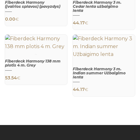
Fiberdeck Harmony
Fiberdeck Harmony 3 m.
(įvairios splavos) (pavyzdys)
Cedar lenta užbaigimo
lenta
This product has multiple variants. The 
QUICK
QUICK
0.00
€
VIEW
VIEW
44.17
€
Fiberdeck Harmony 138 mm
plotis 4 m. Grey
Fiberdeck Harmony 3 m.
QUICK
Indian summer Užbaigimo
VIEW
lenta
53.54
€
QUICK
VIEW
44.17
€