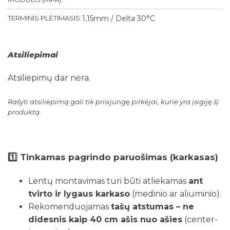
TERMINIS PLĖTIMASIS:
1,15mm / Delta 30°C
Atsiliepimai
Atsiliepimų dar nėra.
Rašyti atsiliepimą gali tik prisijungę pirkėjai, kurie yra įsigiję šį
produktą.
1️⃣
Tinkamas pagrindo paruošimas (karkasas)
Lentų montavimas turi būti atliekamas
ant
tvirto ir lygaus karkaso
(medinio ar aliuminio).
Rekomenduojamas
tašų atstumas – ne
didesnis kaip 40 cm ašis nuo ašies
(center-