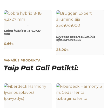
Cobra hybrid 8-18 4,2×27
mm
Bruggan Expert aliuminio
QUICK
sija 25х40х4000
VIEW
0.66
€
QUICK
28.00
€
VIEW
PANAŠŪS PRODUKTAI
Taip Pat Gali Patikti: