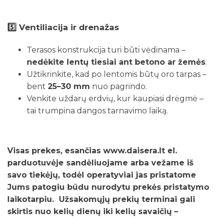
5️⃣
Ventiliacija ir drenažas
Terasos konstrukcija turi būti vėdinama –
nedėkite lentų tiesiai ant betono ar žemės
.
Užtikrinkite, kad po lentomis būtų oro tarpas –
bent
25–30 mm
nuo pagrindo.
Venkite uždarų erdvių, kur kaupiasi drėgmė –
tai trumpina dangos tarnavimo laiką.
Visas prekes, esančias www.daisera.lt el.
parduotuvėje sandėliuojame arba vežame iš
savo tiekėjų, todėl operatyviai jas pristatome
Jums patogiu būdu nurodytu prekės pristatymo
laikotarpiu. Užsakomųjų prekių terminai gali
skirtis nuo kelių dienų iki kelių savaičių –