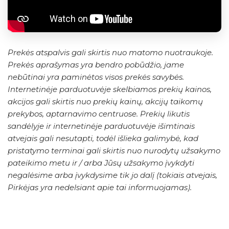
Prekės atspalvis gali skirtis nuo matomo nuotraukoje.
Prekės aprašymas yra bendro pobūdžio, jame
nebūtinai yra paminėtos visos prekės savybės.
Internetinėje parduotuvėje skelbiamos prekių kainos,
akcijos gali skirtis nuo prekių kainų, akcijų taikomų
prekybos, aptarnavimo centruose. Prekių likutis
sandėlyje ir internetinėje parduotuvėje išimtinais
atvejais gali nesutapti, todėl išlieka galimybė, kad
pristatymo terminai gali skirtis nuo nurodytų užsakymo
pateikimo metu ir / arba Jūsų užsakymo įvykdyti
negalėsime arba įvykdysime tik jo dalį (tokiais atvejais,
Pirkėjas yra nedelsiant apie tai informuojamas).