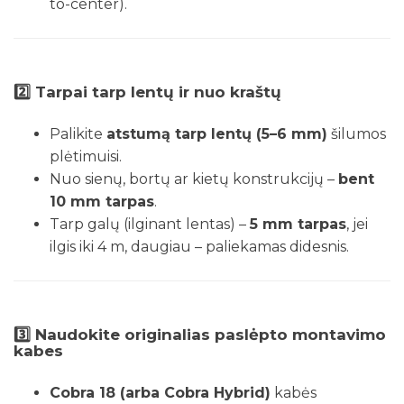
to-center).
2️⃣
Tarpai tarp lentų ir nuo kraštų
Palikite
atstumą tarp lentų (5–6 mm)
šilumos
plėtimuisi.
Nuo sienų, bortų ar kietų konstrukcijų –
bent
10 mm tarpas
.
Tarp galų (ilginant lentas) –
5 mm tarpas
, jei
ilgis iki 4 m, daugiau – paliekamas didesnis.
3️⃣
Naudokite originalias paslėpto montavimo
kabes
Cobra 18 (arba Cobra Hybrid)
kabės