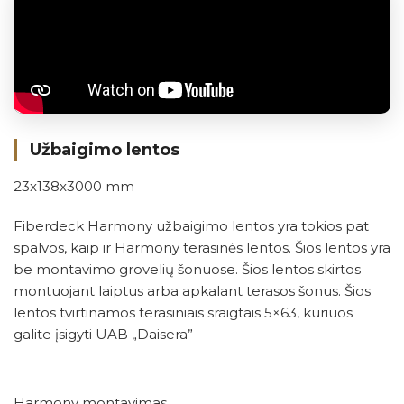
Užbaigimo lentos
23x138x3000 mm
Fiberdeck Harmony užbaigimo lentos yra tokios pat
spalvos, kaip ir Harmony terasinės lentos. Šios lentos yra
be montavimo grovelių šonuose. Šios lentos skirtos
montuojant laiptus arba apkalant terasos šonus. Šios
lentos tvirtinamos terasiniais sraigtais 5×63, kuriuos
galite įsigyti UAB „Daisera”
Harmony montavimas