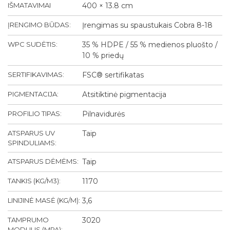
IŠMATAVIMAI
400 × 13.8 cm
ĮRENGIMO BŪDAS:
Įrengimas su spaustukais Cobra 8-18
WPC SUDĖTIS:
35 % HDPE / 55 % medienos pluošto /
10 % priedų
SERTIFIKAVIMAS:
FSC® sertifikatas
PIGMENTACIJA:
Atsitiktinė pigmentacija
PROFILIO TIPAS:
Pilnavidurės
ATSPARUS UV
Taip
SPINDULIAMS:
ATSPARUS DĖMĖMS:
Taip
TANKIS (KG/M3):
1170
LINIJINĖ MASĖ (KG/M):
3,6
TAMPRUMO
3020
MODULIS (MPA):