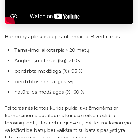
Harmony aplinkosaugos informacija: B vertinimas
Tarnavimo laikotarpis > 20 metų
Anglies išmetimas (kg): 21,05
perdirbta medžiaga (%): 95 %
perdirbtos medžiagos: wpc
natūralios medžiagos (%) 60 %
Tai terasinės lentos kurios pukiai tiks žmonėms ar
komercinėms patalpoms kuriose reikia neslidžių
terasinių lentų. Jos neturi griovelių, dėl ko maloniau yra
vaikščioti be batų, bet vaikštant su batais paslysti yra
labai sunku net ir ant drėgnų grindų.