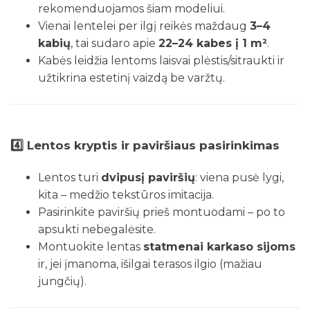
rekomenduojamos šiam modeliui.
Vienai lentelei per ilgį reikės maždaug
3–4
kabių
, tai sudaro apie
22–24 kabes į 1 m²
.
Kabės leidžia lentoms laisvai plėstis/sitraukti ir
užtikrina estetinį vaizdą be varžtų.
4️⃣
Lentos kryptis ir paviršiaus pasirinkimas
Lentos turi
dvipusį paviršių
: viena pusė lygi,
kita – medžio tekstūros imitacija.
Pasirinkite paviršių prieš montuodami – po to
apsukti nebegalėsite.
Montuokite lentas
statmenai karkaso sijoms
ir, jei įmanoma, išilgai terasos ilgio (mažiau
jungčių).