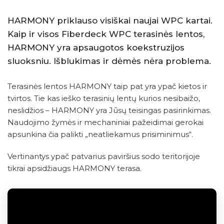
HARMONY priklauso visiškai naujai WPC kartai.
Kaip ir visos Fiberdeck WPC terasinės lentos,
HARMONY yra apsaugotos koekstruzijos
sluoksniu. Išblukimas ir dėmės nėra problema.
Terasinės lentos HARMONY taip pat yra ypač kietos ir
tvirtos. Tie kas ieško terasinių lentų kurios nesibaižo,
neslidžios – HARMONY yra Jūsų teisingas pasirinkimas.
Naudojimo žymės ir mechaniniai pažeidimai gerokai
apsunkina čia palikti „neatliekamus prisiminimus“.
Vertinantys ypač patvarius paviršius sodo teritorijoje
tikrai apsidžiaugs HARMONY terasa.