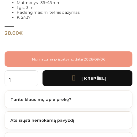
Matmenys: 35×45 mm
Ilgis: 3 m.
Padengimas: miltelinis dažymas.
K: 2437
28.00
€
Numatoma pristatymo data 2026/09/06
Į KREPŠELĮ
produkto kiekis: Fiberdeck essential F profilis Ipe 3 m. 35x45 mm
Turite klausimų apie prekę?
Atsisiųsti nemokamą pavyzdį