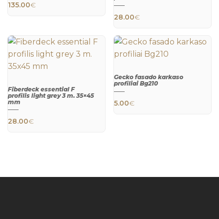
135.00
€
QUICK
28.00
€
VIEW
Gecko fasado karkaso
profiliai Bg210
Fiberdeck essential F
QUICK
profilis light grey 3 m. 35×45
VIEW
mm
5.00
€
QUICK
VIEW
28.00
€