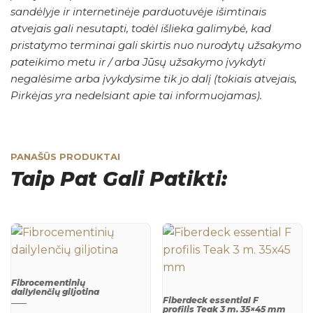
sandėlyje ir internetinėje parduotuvėje išimtinais
atvejais gali nesutapti, todėl išlieka galimybė, kad
pristatymo terminai gali skirtis nuo nurodytų užsakymo
pateikimo metu ir / arba Jūsų užsakymo įvykdyti
negalėsime arba įvykdysime tik jo dalį (tokiais atvejais,
Pirkėjas yra nedelsiant apie tai informuojamas).
PANAŠŪS PRODUKTAI
Taip Pat Gali Patikti:
Fibrocementinių
dailylenčių giljotina
Fiberdeck essential F
QUICK
profilis Teak 3 m. 35×45 mm
VIEW