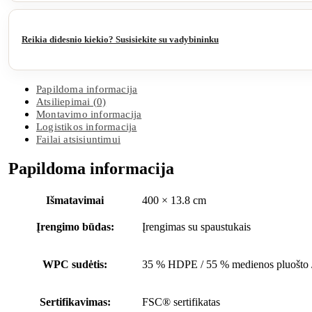
Reikia didesnio kiekio? Susisiekite su vadybininku
Papildoma informacija
Atsiliepimai (0)
Montavimo informacija
Logistikos informacija
Failai atsisiuntimui
Papildoma informacija
Išmatavimai
400 × 13.8 cm
Įrengimo būdas:
Įrengimas su spaustukais
WPC sudėtis:
35 % HDPE / 55 % medienos pluošto 
Sertifikavimas:
FSC® sertifikatas