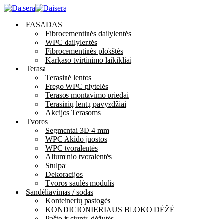
FASADAS
Fibrocementinės dailylentės
WPC dailylentės
Fibrocementinės plokštės
Karkaso tvirtinimo laikikliai
Terasa
Terasinė lentos
Frego WPC plytelės
Terasos montavimo priedai
Terasinių lentų pavyzdžiai
Akcijos Terasoms
Tvoros
Segmentai 3D 4 mm
WPC Akido juostos
WPC tvoralentės
Aliuminio tvoralentės
Stulpai
Dekoracijos
Tvoros saulės modulis
Sandėliavimas / sodas
Konteinerių pastogės
KONDICIONIERIAUS BLOKO DĖŽĖ
Pašto ir siuntų dėžutės