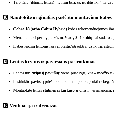
Tarp galų (ilginant lentas) –
5 mm tarpas
, jei ilgis iki 4 m, d
3️⃣
Naudokite originalias paslėpto montavimo kabes
Cobra 18 (arba Cobra Hybrid)
kabės rekomenduojamos šiam
Vienai lentelei per ilgį reikės maždaug
3–4 kabių
, tai sudaro a
Kabės leidžia lentoms laisvai plėstis/sitraukti ir užtikrina esteti
4️⃣
Lentos kryptis ir paviršiaus pasirinkimas
Lentos turi
dvipusį paviršių
: viena pusė lygi, kita – medžio tek
Pasirinkite paviršių prieš montuodami – po to apsukti nebegalės
Montuokite lentas
statmenai karkaso sijoms
ir, jei įmanoma, i
5️⃣
Ventiliacija ir drenažas