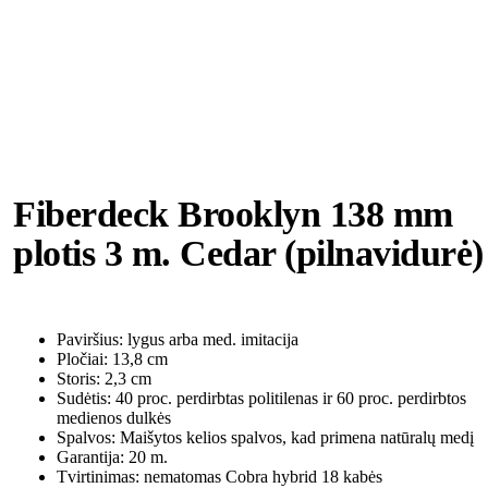
Fiberdeck Brooklyn 138 mm
plotis 3 m. Cedar (pilnavidurė)
Paviršius: lygus arba med. imitacija
Pločiai: 13,8 cm
Storis: 2,3 cm
Sudėtis: 40 proc. perdirbtas politilenas ir 60 proc. perdirbtos
medienos dulkės
Spalvos: Maišytos kelios spalvos, kad primena natūralų medį
Garantija: 20 m.
Tvirtinimas: nematomas Cobra hybrid 18 kabės