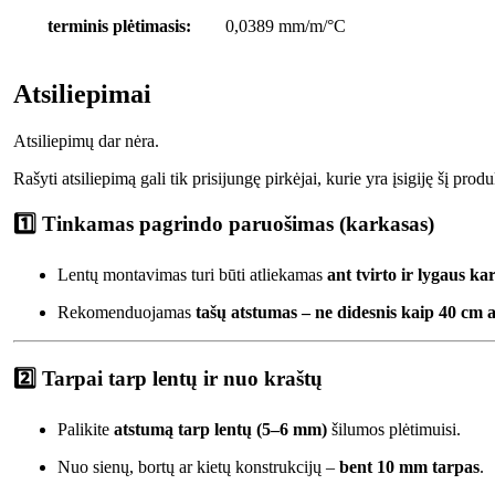
terminis plėtimasis:
0,0389 mm/m/°C
Atsiliepimai
Atsiliepimų dar nėra.
Rašyti atsiliepimą gali tik prisijungę pirkėjai, kurie yra įsigiję šį produ
1️⃣
Tinkamas pagrindo paruošimas (karkasas)
Lentų montavimas turi būti atliekamas
ant tvirto ir lygaus ka
Rekomenduojamas
tašų atstumas – ne didesnis kaip 40 cm a
2️⃣
Tarpai tarp lentų ir nuo kraštų
Palikite
atstumą tarp lentų (5–6 mm)
šilumos plėtimuisi.
Nuo sienų, bortų ar kietų konstrukcijų –
bent 10 mm tarpas
.