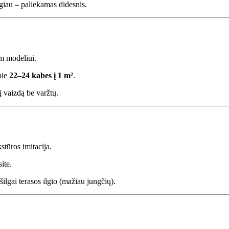
augiau – paliekamas didesnis.
 modeliui.
pie
22–24 kabes į 1 m²
.
nį vaizdą be varžtų.
stūros imitacija.
ite.
šilgai terasos ilgio (mažiau jungčių).