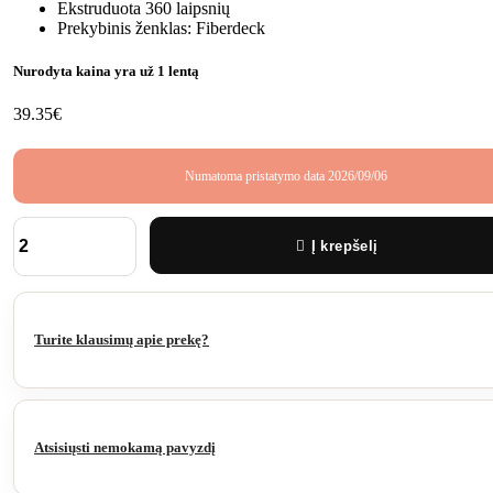
Ekstruduota 360 laipsnių
Prekybinis ženklas: Fiberdeck
Nurodyta kaina yra už 1 lentą
39.35
€
Numatoma pristatymo data 2026/09/06
Į krepšelį
produkto
kiekis:
Fiberdeck
Brooklyn
138
Turite klausimų apie prekę?
mm
plotis
3
m.
Cedar
Atsisiųsti nemokamą pavyzdį
(pilnavidurė)