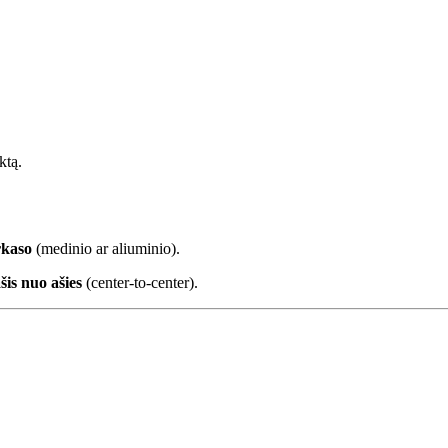
ktą.
rkaso
(medinio ar aliuminio).
šis nuo ašies
(center-to-center).