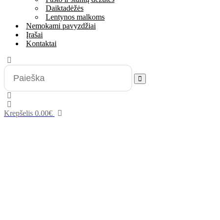
Daiktadėžės
Lentynos malkoms
Nemokami pavyzdžiai
Įrašai
Kontaktai
Krepšelis
0.00
€