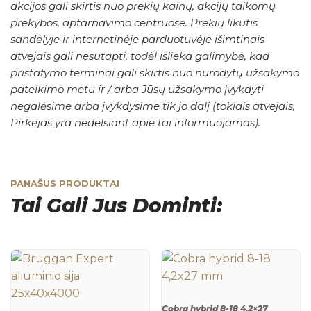
akcijos gali skirtis nuo prekių kainų, akcijų taikomų
prekybos, aptarnavimo centruose. Prekių likutis
sandėlyje ir internetinėje parduotuvėje išimtinais
atvejais gali nesutapti, todėl išlieka galimybė, kad
pristatymo terminai gali skirtis nuo nurodytų užsakymo
pateikimo metu ir / arba Jūsų užsakymo įvykdyti
negalėsime arba įvykdysime tik jo dalį (tokiais atvejais,
Pirkėjas yra nedelsiant apie tai informuojamas).
PANAŠUS PRODUKTAI
Tai Gali Jus Dominti:
Cobra hybrid 8-18 4,2×27