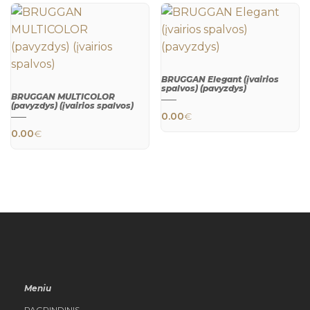
BRUGGAN Elegant (įvairios
spalvos) (pavyzdys)
BRUGGAN MULTICOLOR
This product h
(pavyzdys) (įvairios spalvos)
QUICK
0.00
€
VIEW
This product has multiple variants. The 
0.00
€
QUICK
VIEW
Meniu
PAGRINDINIS