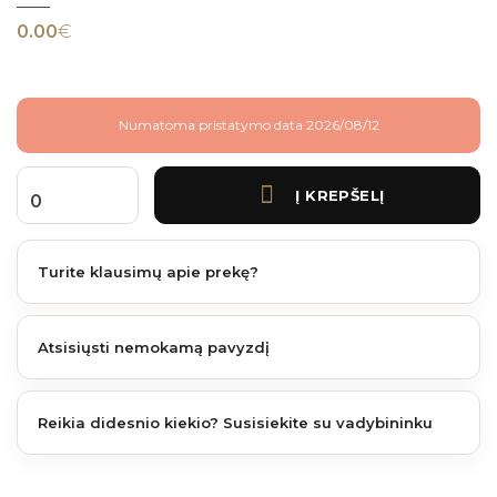
0.00
€
Numatoma pristatymo data 2026/08/12
Į KREPŠELĮ
produkto kiekis: Fiberdeck Brooklyn 138 mm plotis 15 cm (išlengvintos) Teak (pav
Turite klausimų apie prekę?
Atsisiųsti nemokamą pavyzdį
Reikia didesnio kiekio? Susisiekite su vadybininku