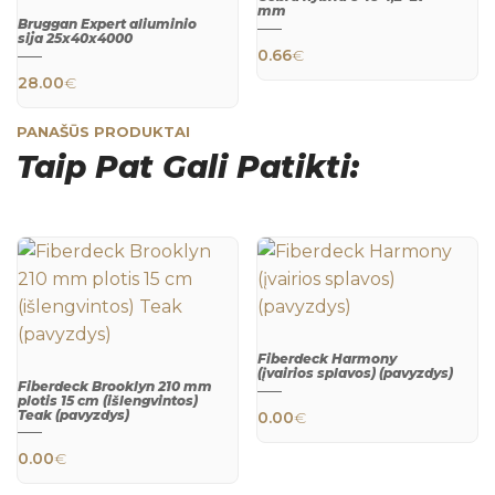
mm
Bruggan Expert aliuminio
QUICK
sija 25х40х4000
VIEW
0.66
€
QUICK
28.00
€
VIEW
PANAŠŪS PRODUKTAI
Taip Pat Gali Patikti:
Fiberdeck Harmony
(įvairios splavos) (pavyzdys)
Fiberdeck Brooklyn 210 mm
This product h
plotis 15 cm (išlengvintos)
QUICK
Teak (pavyzdys)
0.00
€
VIEW
QUICK
0.00
€
VIEW