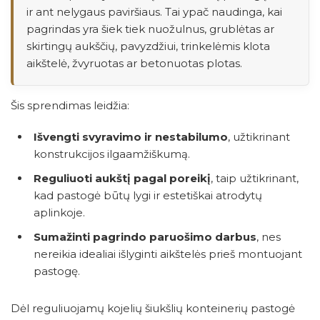
ir ant nelygaus paviršiaus. Tai ypač naudinga, kai
pagrindas yra šiek tiek nuožulnus, grublėtas ar
skirtingų aukščių, pavyzdžiui, trinkelėmis klota
aikštelė, žvyruotas ar betonuotas plotas.
Šis sprendimas leidžia:
Išvengti svyravimo ir nestabilumo
, užtikrinant
konstrukcijos ilgaamžiškumą.
Reguliuoti aukštį pagal poreikį
, taip užtikrinant,
kad pastogė būtų lygi ir estetiškai atrodytų
aplinkoje.
Sumažinti pagrindo paruošimo darbus
, nes
nereikia idealiai išlyginti aikštelės prieš montuojant
pastogę.
Dėl reguliuojamų kojelių šiukšlių konteinerių pastogė