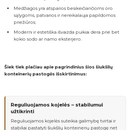
Medžiagos yra atsparios besikeičiančioms oro
sąlygoms, patvarios ir nereikalauja papildomos
priežiūros;
Moderni ir estetiška išvaizda puikiai dera prie bet
kokio sodo ar namo eksterjero.
Šiek tiek plačiau apie pagrindinius šios šiukšlių
konteinerių pastogės išskirtinimus:
Reguliuojamos kojelės – stabilumui
užtikrinti
Reguliuojamos kojelės suteikia galimybę tvirtai ir
stabiliai pastatyti šiukšlių konteinerių pastogę net