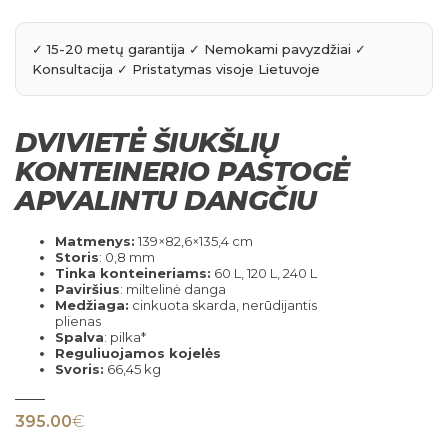
DVIVIETĖ ŠIUKŠLIŲ
KONTEINERIO PASTOGĖ
APVALINTU DANGČIU
Matmenys:
139×82,6×135,4 cm
Storis
: 0,8 mm
Tinka konteineriams:
60 L, 120 L, 240 L
Paviršius
: miltelinė danga
Medžiaga:
cinkuota skarda, nerūdijantis
plienas
Spalva
: pilka*
Reguliuojamos kojelės
Svoris:
66,45 kg
395.00
€