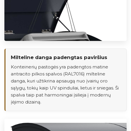
Milteline danga padengtas paviršius
Konteinerių pastogės yra padengtos matine
antracito pilkos spalvos (RAL7016) milteline
danga, kuri užtikrina apsaugą nuo įvairių oro
sąlygų, tokių kaip UV spinduliai, lietus ir sniegas. Ši
spalva taip pat harmoningai įsilieja į modernų
įėjimo dizainą.