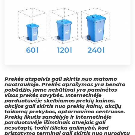
Prekės atspalvis gali skirtis nuo matomo
nuotraukoje. Prekės aprašymas yra bendro
pobūdžio, jame nebūtinai yra paminėtos
visos prekės savybės. Internetinėje
parduotuvėje skelbiamos prekių kainos,
akcijos gali skirtis nuo prekių kainų, akcijų
taikomų prekybos, aptarnavimo centruose.
Prekių likutis sandėlyje ir internetinėje
parduotuvėje išimtinais atvejais gali
nesutapti, todėl išlieka galimybė, kad
pristatymo terminai gali skirtis nuo nurodytų