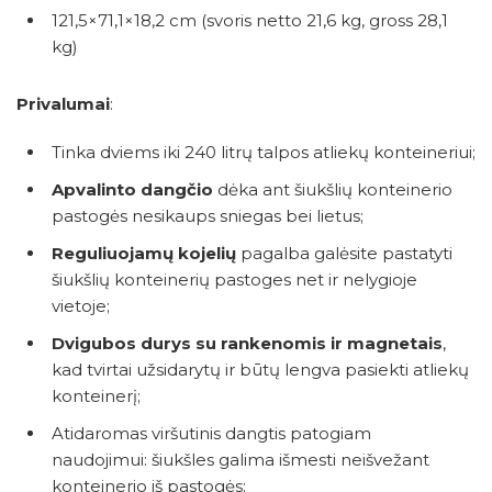
121,5×71,1×18,2 cm (svoris netto 21,6 kg, gross 28,1
kg)
Privalumai
:​
Tinka dviems iki 240 litrų talpos atliekų konteineriui;
Apvalinto dangčio
dėka ant šiukšlių konteinerio
pastogės nesikaups sniegas bei lietus;
Reguliuojamų kojelių
pagalba galėsite pastatyti
šiukšlių konteinerių pastoges net ir nelygioje
vietoje;
Dvigubos durys su rankenomis ir magnetais
,
kad tvirtai užsidarytų ir būtų lengva pasiekti atliekų
konteinerį;
Atidaromas viršutinis dangtis patogiam
naudojimui: šiukšles galima išmesti neišvežant
konteinerio iš pastogės;