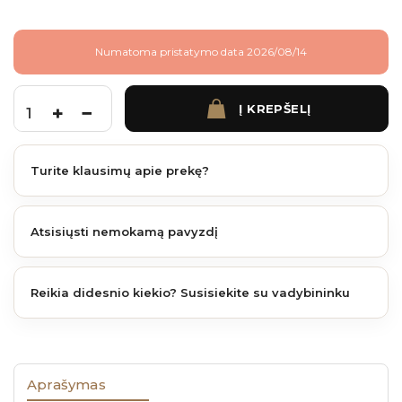
Numatoma pristatymo data 2026/08/14
Į KREPŠELĮ
produkto kiekis: DVIVIETĖ ŠIUKŠLIŲ KONTEINERIO PASTOGĖ APVALINTU DAN
Turite klausimų apie prekę?
Atsisiųsti nemokamą pavyzdį
Reikia didesnio kiekio? Susisiekite su vadybininku
Aprašymas