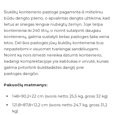
Šiukšlių konteinerio pastogė pagaminta iš milteliniu
būdu dengto plieno, o apvalintas dangtis užtikrina, kad
lietus ar sniegas lengvai nubėgtų žemyn. Joje telpa
konteineriai iki 240 litrų, o norint sutalpinti daugiau
konteinerių, galima sustatyti kelias pastoges šalia viena
kitos. Dėl šios pastogės jūsų šiukšlių konteineriai bus
nepastebimi ir visuomet tvarkingai sandėliuojami.
Norint ką nors išmesti nereikia išstumti konteinerio,
kadangi komplektacijoje yra kabliukas ir virvutė, kuriais
galima pritvirtinti šiukšliadėžės dangtį prie
pastogės dangčio.
Pakuočių matmenys:
148×90,2×22 cm (svoris netto 25,5 kg, gross 32 kg)
121,8×87,8×12,2 cm (svoris netto 24,7 kg, gross 31,2
kg)