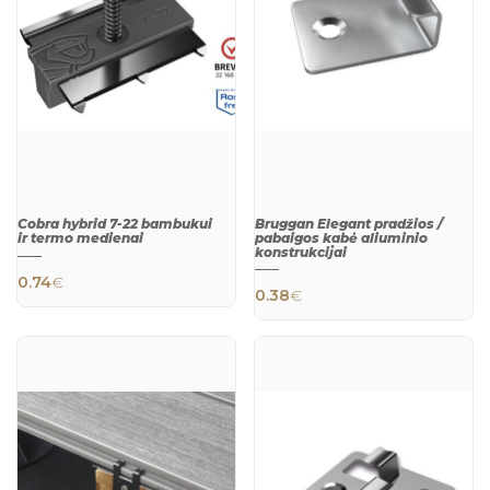
Cobra hybrid 7-22 bambukui
Bruggan Elegant pradžios /
ir termo medienai
pabaigos kabė aliuminio
konstrukcijai
0.74
€
0.38
€
QUICK
QUICK
VIEW
VIEW