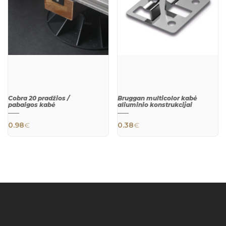
Cobra 20 pradžios /
Bruggan multicolor kabė
pabaigos kabė
aliuminio konstrukcijai
0.98
€
0.38
€
QUICK
QUICK
VIEW
VIEW