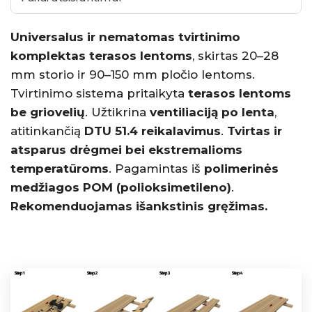
Universalus ir nematomas tvirtinimo
komplektas terasos lentoms
, skirtas 20–28
mm storio ir 90–150 mm pločio lentoms.
Tvirtinimo sistema pritaikyta
terasos lentoms
be griovelių
. Užtikrina
ventiliaciją po lenta
,
atitinkančią
DTU 51.4 reikalavimus
.
Tvirtas ir
atsparus drėgmei bei ekstremalioms
temperatūroms
. Pagamintas iš
polimerinės
medžiagos POM (polioksimetileno)
.
Rekomenduojamas išankstinis gręžimas.