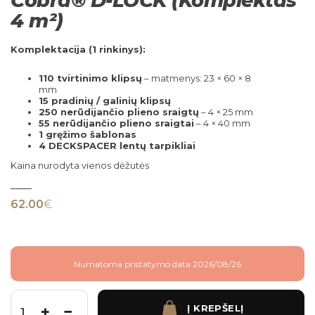
Cobra® D-LOCK (Komplektas
4 m²)
Komplektacija (1 rinkinys):
110 tvirtinimo klipsų
– matmenys: 23 × 60 × 8
mm
15 pradinių / galinių klipsų
250 nerūdijančio plieno sraigtų
– 4 × 25 mm
55 nerūdijančio plieno sraigtai
– 4 × 40 mm
1 gręžimo šablonas
4 DECKSPACER lentų tarpikliai
Kaina nurodyta vienos dėžutės
62.00
€
Numatoma pristatymo data 2026/08/26
Į KREPŠELĮ
produkto kiekis: Cobra® D-LOCK (Komplektas 4 m²)