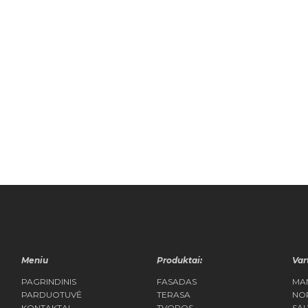
Meniu
Produktai:
Var
PAGRINDINIS
FASADAS
MA
PARDUOTUVĖ
TERASA
NO
KONTAKTAI
TVOROS
SĄL