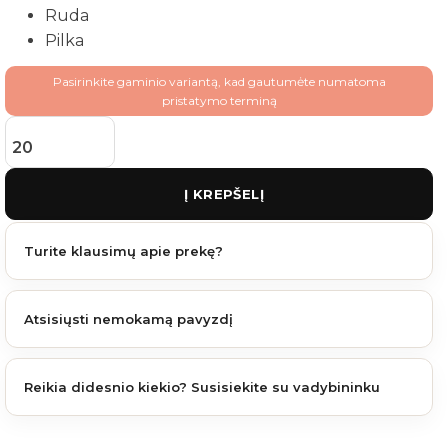
Ruda
Pilka
Pasirinkite gaminio variantą, kad gautumėte numatoma
pristatymo terminą
produkto kiekis: Apkaba kampinė stulpui 40x60 mm
Į KREPŠELĮ
Turite klausimų apie prekę?
Atsisiųsti nemokamą pavyzdį
Reikia didesnio kiekio? Susisiekite su vadybininku