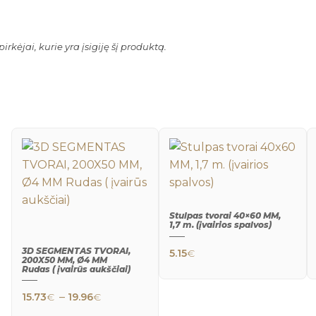
irkėjai, kurie yra įsigiję šį produktą.
Stulpas tvorai 40×60 MM,
1,7 m. (įvairios spalvos)
QUICK
This product h
VIEW
3D SEGMENTAS TVORAI,
5.15
€
200X50 MM, Ø4 MM
Rudas ( įvairūs aukščiai)
QUICK
This product has multiple variants. The
Price range: 15.73€ through 19.96€
–
15.73
€
19.96
€
VIEW