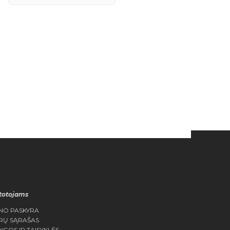
totojams
NO PASKYRA
RŲ SĄRAŠAS
YGOS IR TAISYKLĖS