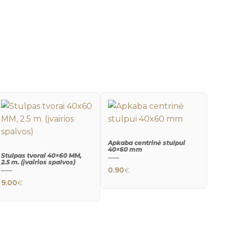
Apkaba centrinė stulpui
40×60 mm
QUICK
This product has 
Stulpas tvorai 40×60 MM,
VIEW
2.5 m. (įvairios spalvos)
0.90
€
QUICK
as multiple variants. The options may be chosen on the
This product has multiple variants. The opt
VIEW
9.00
€
 options may be chosen on the product page