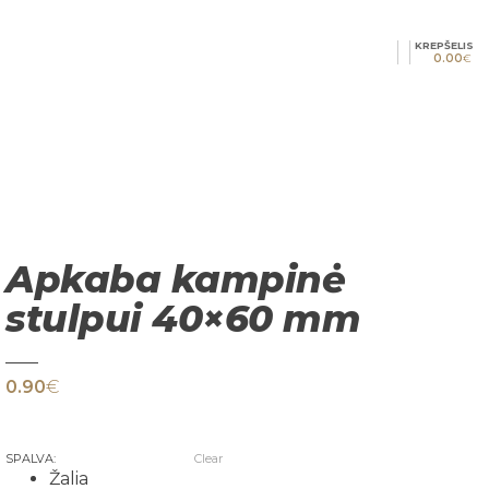
KREPŠELIS
0.00
€
Apkaba kampinė
stulpui 40×60 mm
0.90
€
SPALVA:
Clear
Žalia