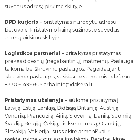
suvedus adresą pirkimo skiltyje
DPD kurjeris
– pristatymas nurodytu adresu
Lietuvoje. Pristatymo kainą sužinosite suvedus
adresą pirkimo skiltyje
Logistikos partneriai
– pritaikytas pristatymas
prekės didesnių (negabaritinių) matmenų. Paslauga
taikoma be iškrovimo paslaugos. Pageidaujant
iškrovimo paslaugos, susisiekite su mumis telefonu
+370 61498805 arba info@daisera.lt
Pristatymas užsienyje
– siūlome pristatymą į
Latviją, Estiją, Lenkiją, Didžiąją Britaniją, Austriją,
Vengriją, Prancūziją, Airiją, Slovėniją, Daniją, Suomiją,
Švediją, Belgiją, Čekiją, Liuksemburgą, Olandiją,
Slovakiją, Vokietiją. susisiekite asmeniškai ir
pasidalinsime visomis galimybėmis. Bendraukime