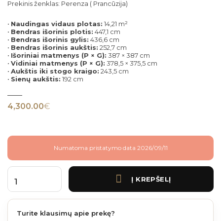
Prekinis ženklas: Perenza ( Prancūzija)
•
Naudingas vidaus plotas:
14,21 m²
•
Bendras išorinis plotis:
447,1 cm
•
Bendras išorinis gylis:
436,6 cm
•
Bendras išorinis aukštis:
252,7 cm
•
Išoriniai matmenys (P × G):
387 × 387 cm
•
Vidiniai matmenys (P × G):
378,5 × 375,5 cm
•
Aukštis iki stogo kraigo:
243,5 cm
•
Sienų aukštis:
192 cm
4,300.00
€
Numatoma pristatymo data 2026/09/11
Į KREPŠELĮ
produkto kiekis: Alma – 15 m² kompozitinis sandėliukas– šviesiai pilkas
Turite klausimų apie prekę?