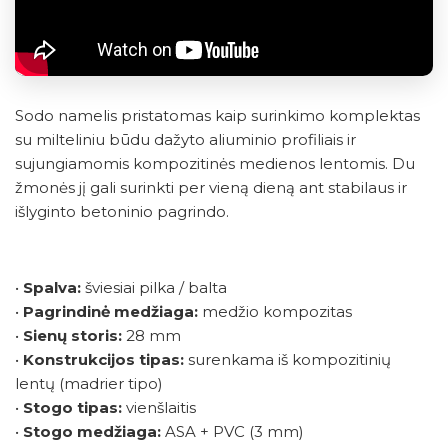
Sodo namelis pristatomas kaip surinkimo komplektas
su milteliniu būdu dažyto aliuminio profiliais ir
sujungiamomis kompozitinės medienos lentomis. Du
žmonės jį gali surinkti per vieną dieną ant stabilaus ir
išlyginto betoninio pagrindo.
•
Spalva:
šviesiai pilka / balta
•
Pagrindinė medžiaga:
medžio kompozitas
•
Sienų storis:
28 mm
•
Konstrukcijos tipas:
surenkama iš kompozitinių
lentų (madrier tipo)
•
Stogo tipas:
vienšlaitis
•
Stogo medžiaga:
ASA + PVC (3 mm)