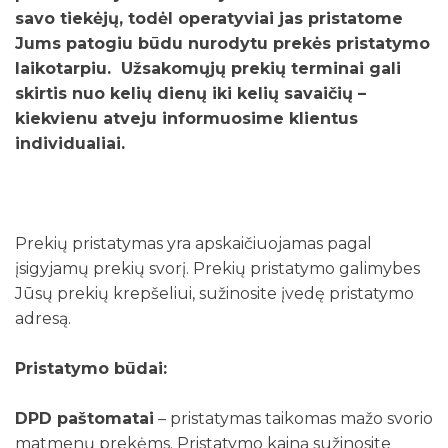
savo tiekėjų, todėl operatyviai jas pristatome
Jums patogiu būdu nurodytu prekės pristatymo
laikotarpiu. Užsakomųjų prekių terminai gali
skirtis nuo kelių dienų iki kelių savaičių –
kiekvienu atveju informuosime klientus
individualiai.
Prekių pristatymas yra apskaičiuojamas pagal
įsigyjamų prekių svorį. Prekių pristatymo galimybes
Jūsų prekių krepšeliui, sužinosite įvedę pristatymo
adresą.
Pristatymo būdai:
DPD paštomatai
– pristatymas taikomas mažo svorio
matmenų prekėms. Pristatymo kainą sužinosite