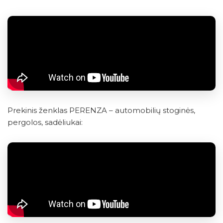
Prekinis ženklas PERENZA – automobilių stoginės,
pergolos, sadėliukai: