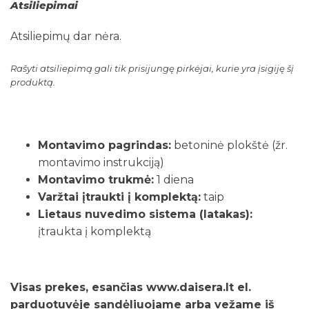
Atsiliepimai
Atsiliepimų dar nėra.
Rašyti atsiliepimą gali tik prisijungę pirkėjai, kurie yra įsigiję šį
produktą.
Montavimo pagrindas:
betoninė plokštė (žr.
montavimo instrukciją)
Montavimo trukmė:
1 diena
Varžtai įtraukti į komplektą:
taip
Lietaus nuvedimo sistema (latakas):
įtraukta į komplektą
Visas prekes, esančias www.daisera.lt el.
parduotuvėje sandėliuojame arba vežame iš