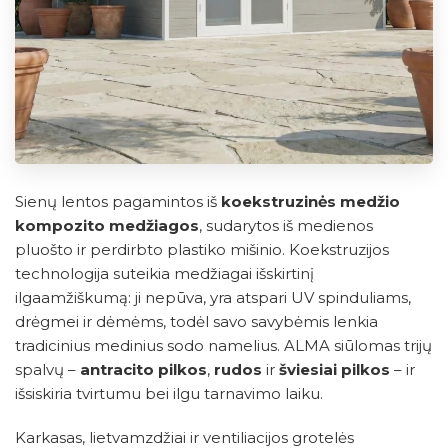
Sienų lentos pagamintos iš
koekstruzinės medžio
kompozito medžiagos
, sudarytos iš medienos
pluošto ir perdirbto plastiko mišinio. Koekstruzijos
technologija suteikia medžiagai išskirtinį
ilgaamžiškumą: ji nepūva, yra atspari UV spinduliams,
drėgmei ir dėmėms, todėl savo savybėmis lenkia
tradicinius medinius sodo namelius. ALMA siūlomas trijų
spalvų –
antracito pilkos
,
rudos
ir
šviesiai pilkos
– ir
išsiskiria tvirtumu bei ilgu tarnavimo laiku.
Karkasas, lietvamzdžiai ir ventiliacijos grotelės