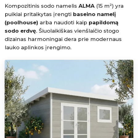
Kompozitinis sodo namelis
ALMA
(15 m²) yra
puikiai pritaikytas įrengti
baseino namelį
(poolhouse)
arba naudoti kaip
papildomą
sodo erdvę
. Šiuolaikiškas vienšlaičio stogo
dizainas harmoningai dera prie modernaus
lauko aplinkos įrengimo.