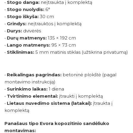
•
Stogo danga:
neįtraukta į komplektą
•
Stogo nuolydis:
6°
•
Stogo iškyša:
30 cm
•
Grindys:
neįtrauktos į komplektą
•
Durys:
dvivėrės
•
Durų matmenys:
135 × 192 cm
•
Lango matmenys:
95 × 73 cm
•
Stiklinimas:
5 mm matinis stiklas (užtikrina privatumą)
•
Reikalingas pagrindas:
betoninė plokštė (pagal
montavimo instrukciją)
•
Surinkimo laikas:
1 diena
•
Tvirtinimo elementai:
įtraukti į komplektą
•
Lietaus nuvedimo sistema (latakai):
įtraukta į
komplektą
Panašaus tipo Evora kopozitinio sandėliuko
montavimas: