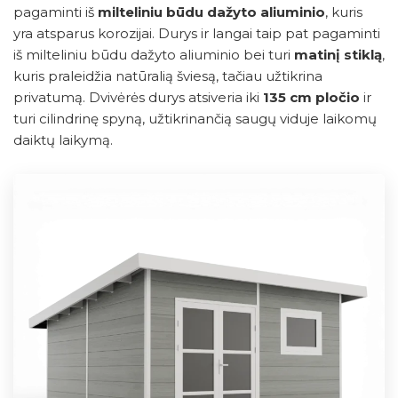
pagaminti iš
milteliniu būdu dažyto aliuminio
, kuris
yra atsparus korozijai. Durys ir langai taip pat pagaminti
iš milteliniu būdu dažyto aliuminio bei turi
matinį stiklą
,
kuris praleidžia natūralią šviesą, tačiau užtikrina
privatumą. Dvivėrės durys atsiveria iki
135 cm pločio
ir
turi cilindrinę spyną, užtikrinančią saugų viduje laikomų
daiktų laikymą.