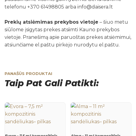
telefonu +370 61498805 arba info@daisera.lt
Prekių atsiėmimas prekybos vietoje
– šiuo metu
siūlome įsigytas prekes atsiimti Kauno prekybos
vietoje. Pranešimą apie paruoštas prekes atsiėmimui,
atsiunčiame el.paštu pirkėjo nurodytu el.paštu.
PANAŠŪS PRODUKTAI
Taip Pat Gali Patikti:
Evora – 7,5 m² kompozitinis
Alma – 11 m² kompozitinis