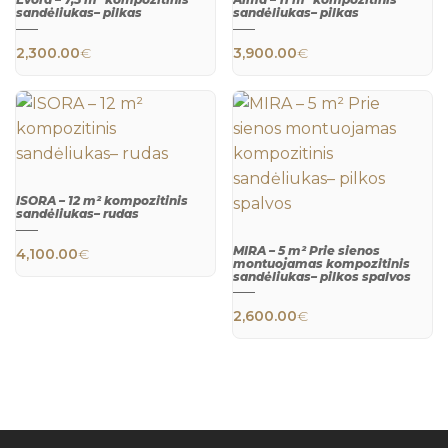
sandėliukas– pilkas
sandėliukas– pilkas
QUICK
QUICK
2,300.00
€
3,900.00
€
VIEW
VIEW
ISORA – 12 m² kompozitinis
sandėliukas– rudas
QUICK
MIRA – 5 m² Prie sienos
4,100.00
€
VIEW
montuojamas kompozitinis
sandėliukas– pilkos spalvos
2,600.00
€
QUICK
VIEW