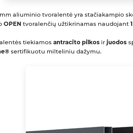
mm aliuminio tvoralentė yra stačiakampio sk
rp
OPEN
tvoralenčių užtikrinamas naudojant
alentės tiekiamos
antracito pilkos
ir
juodos
s
ne®
sertifikuotu milteliniu dažymu.