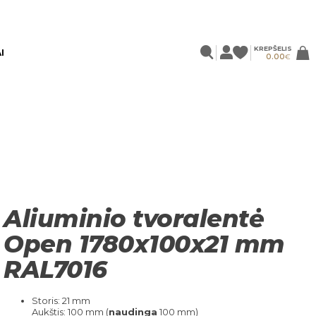
KREPŠELIS
I
0.00
€
Aliuminio tvoralentė
Open 1780x100x21 mm
RAL7016
Storis: 21 mm
Aukštis: 100 mm (
naudinga
100 mm)