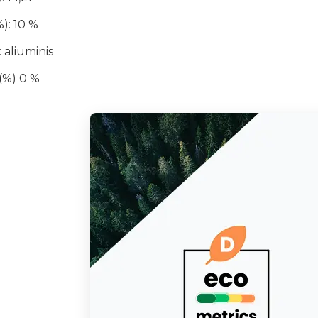
): 10 %
 aliuminis
(%) 0 %