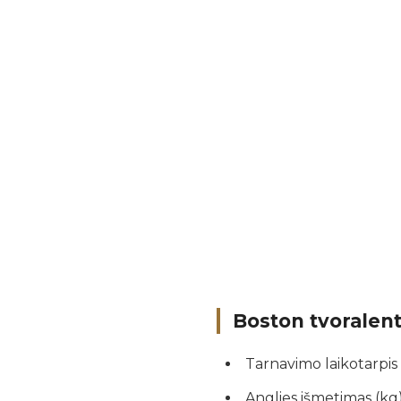
Boston tvoralen
Tarnavimo laikotarpis
Anglies išmetimas (kg):