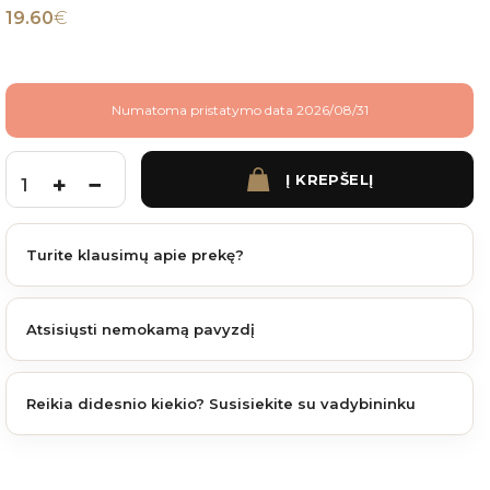
19.60
€
Numatoma pristatymo data 2026/08/31
Į KREPŠELĮ
produkto kiekis: Aliuminio tvoralentė Open 1780x100x21 mm RAL7016
Turite klausimų apie prekę?
Atsisiųsti nemokamą pavyzdį
Reikia didesnio kiekio? Susisiekite su vadybininku