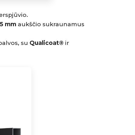
erspjūvio.
15 mm
aukščio sukraunamus
palvos, su
Qualicoat®
ir