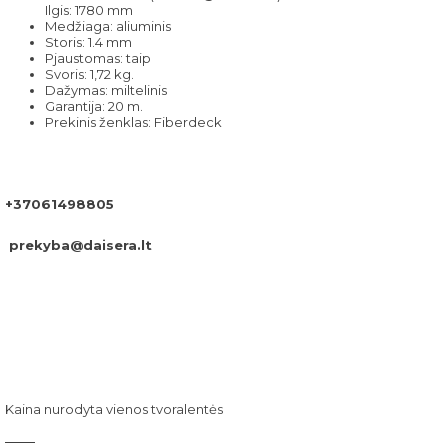
Ilgis: 1780 mm
Medžiaga: aliuminis
Storis: 1.4 mm
Pjaustomas: taip
Svoris: 1,72 kg.
Dažymas: miltelinis
Garantija: 20 m.
Prekinis ženklas: Fiberdeck
+37061498805
prekyba@daisera.lt
Kaina nurodyta vienos tvoralentės