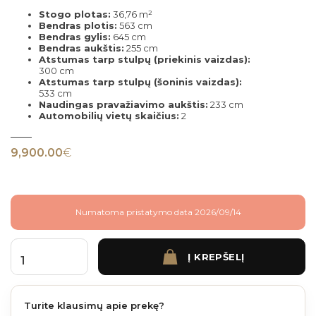
Stogo plotas:
36,76 m²
Bendras plotis:
563 cm
Bendras gylis:
645 cm
Bendras aukštis:
255 cm
Atstumas tarp stulpų (priekinis vaizdas):
300 cm
Atstumas tarp stulpų (šoninis vaizdas):
533 cm
Naudingas pravažiavimo aukštis:
233 cm
Automobilių vietų skaičius:
2
9,900.00
€
Numatoma pristatymo data 2026/09/14
Į KREPŠELĮ
produkto kiekis: Aliuminė automobilio stoginė - WESTON - 563x645 cm cm 2 auto 
Turite klausimų apie prekę?