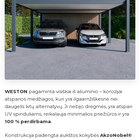
WESTON
pagaminta visiškai iš aliuminio – korozijai
atsparios medžiagos, kuri yra ilgaamžiškesnė nei
daugelis kitų alternatyvų. Ji nebijo drėgmės, yra atspari
UV spinduliams, reikalauja minimalios priežiūros ir yra
100 % perdirbama
.
Konstrukcija padengta aukštos kokybės
AkzoNobel®