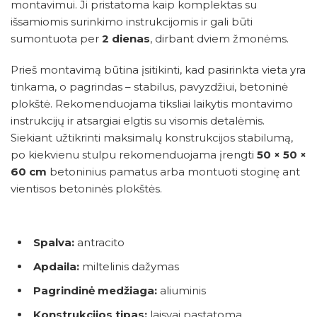
montavimui. Ji pristatoma kaip komplektas su
išsamiomis surinkimo instrukcijomis ir gali būti
sumontuota per
2 dienas
, dirbant dviem žmonėms.
Prieš montavimą būtina įsitikinti, kad pasirinkta vieta yra
tinkama, o pagrindas – stabilus, pavyzdžiui, betoninė
plokštė. Rekomenduojama tiksliai laikytis montavimo
instrukcijų ir atsargiai elgtis su visomis detalėmis.
Siekiant užtikrinti maksimalų konstrukcijos stabilumą,
po kiekvienu stulpu rekomenduojama įrengti
50 × 50 ×
60 cm
betoninius pamatus arba montuoti stoginę ant
vientisos betoninės plokštės.
Spalva:
antracito
Apdaila:
miltelinis dažymas
Pagrindinė medžiaga:
aliuminis
Konstrukcijos tipas:
laisvai pastatoma