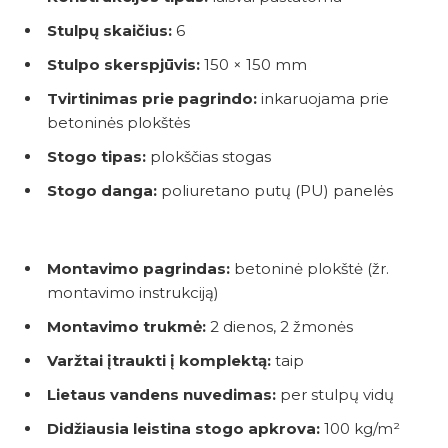
Stulpų skaičius:
6
Stulpo skerspjūvis:
150 × 150 mm
Tvirtinimas prie pagrindo:
inkaruojama prie
betoninės plokštės
Stogo tipas:
plokščias stogas
Stogo danga:
poliuretano putų (PU) panelės
Montavimo pagrindas:
betoninė plokštė (žr.
montavimo instrukciją)
Montavimo trukmė:
2 dienos, 2 žmonės
Varžtai įtraukti į komplektą:
taip
Lietaus vandens nuvedimas:
per stulpų vidų
Didžiausia leistina stogo apkrova:
100 kg/m²