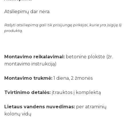
Atsiliepimų dar nėra.
Rašyti atsiliepimą gali tik prisijungę pirkėjai, kurie yra įsigiję šį
produktą.
Montavimo reikalavimai:
betoninė plokštė (žr.
montavimo instrukciją)
Montavimo trukmė:
1 diena, 2 žmonės
Tvirtinimo detalės:
įtrauktos į komplektą
Lietaus vandens nuvedimas:
per atraminių
kolonų vidų