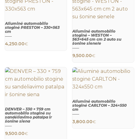
Aliuminė automobilio
stoginė PRESTON – 330×563
Aliuminė automobilio
cm
stoginė – WESTON –
QUICK
563×645 cm cm 2 auto su
VIEW
4,250.00
€
šonine sienele
QUICK
VIEW
9,500.00
€
Aliuminė automobilio
stoginė CARLTON – 324×550
DENVER – 330 × 759 cm
cm
automobilio stoginė su
QUICK
sandėliavimo patalpa ir
VIEW
šonine siena
3,800.00
€
QUICK
VIEW
9,500.00
€