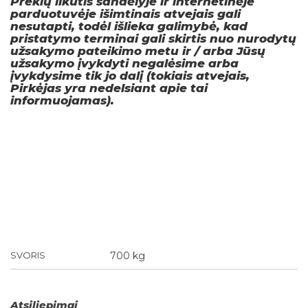
Prekių likutis sandėlyje ir internetinėje
parduotuvėje išimtinais atvejais gali
nesutapti, todėl išlieka galimybė, kad
pristatymo terminai gali skirtis nuo nurodytų
užsakymo pateikimo metu ir / arba Jūsų
užsakymo įvykdyti negalėsime arba
įvykdysime tik jo dalį (tokiais atvejais,
Pirkėjas yra nedelsiant apie tai
informuojamas).
SVORIS
700 kg
Atsiliepimai