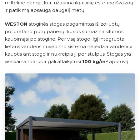
milteline danga, kuri užtikrina ilgalaikę estetinę išvaizdą
ir patikimą apsaugą daugelį metų.
WESTON
stoginės stogas pagamintas iš izoliuotų
poliuretano putų panelių, kurios sumažina šilumos
kaupimąsi po stogine. Per visą stogo ilgį integruota
lietaus vandens nuvedimo sistema neleidžia vandeniui
kauptis ant stogo ir nukreipia jį per stulpus. Stogas yra
visiškai sandarus ir gali atlaikyti iki
100 kg/m²
apkrovą.