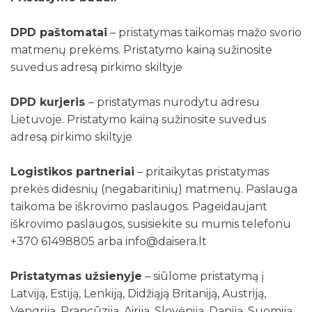
DPD paštomatai
– pristatymas taikomas mažo svorio
matmenų prekėms. Pristatymo kainą sužinosite
suvedus adresą pirkimo skiltyje
DPD kurjeris
– pristatymas nurodytu adresu
Lietuvoje. Pristatymo kainą sužinosite suvedus
adresą pirkimo skiltyje
Logistikos partneriai
– pritaikytas pristatymas
prekės didesnių (negabaritinių) matmenų. Paslauga
taikoma be iškrovimo paslaugos. Pageidaujant
iškrovimo paslaugos, susisiekite su mumis telefonu
+370 61498805 arba info@daisera.lt
Pristatymas užsienyje
– siūlome pristatymą į
Latviją, Estiją, Lenkiją, Didžiąją Britaniją, Austriją,
Vengriją, Prancūziją, Airiją, Slovėniją, Daniją, Suomiją,