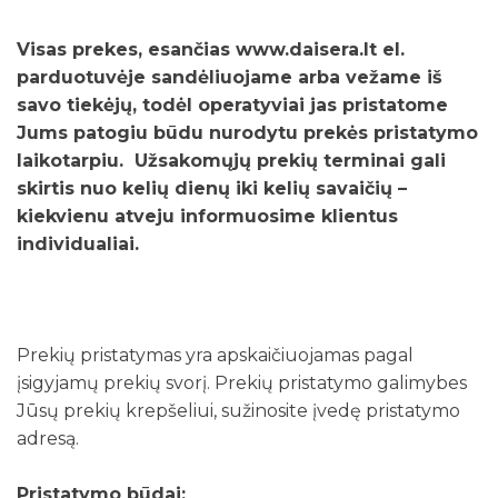
Visas prekes, esančias www.daisera.lt el.
parduotuvėje sandėliuojame arba vežame iš
savo tiekėjų, todėl operatyviai jas pristatome
Jums patogiu būdu nurodytu prekės pristatymo
laikotarpiu. Užsakomųjų prekių terminai gali
skirtis nuo kelių dienų iki kelių savaičių –
kiekvienu atveju informuosime klientus
individualiai.
Prekių pristatymas yra apskaičiuojamas pagal
įsigyjamų prekių svorį. Prekių pristatymo galimybes
Jūsų prekių krepšeliui, sužinosite įvedę pristatymo
adresą.
Pristatymo būdai: