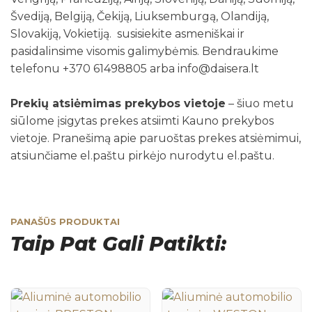
Švediją, Belgiją, Čekiją, Liuksemburgą, Olandiją,
Slovakiją, Vokietiją. susisiekite asmeniškai ir
pasidalinsime visomis galimybėmis. Bendraukime
telefonu +370 61498805 arba info@daisera.lt
Prekių atsiėmimas prekybos vietoje
– šiuo metu
siūlome įsigytas prekes atsiimti Kauno prekybos
vietoje. Pranešimą apie paruoštas prekes atsiėmimui,
atsiunčiame el.paštu pirkėjo nurodytu el.paštu.
PANAŠŪS PRODUKTAI
Taip Pat Gali Patikti: