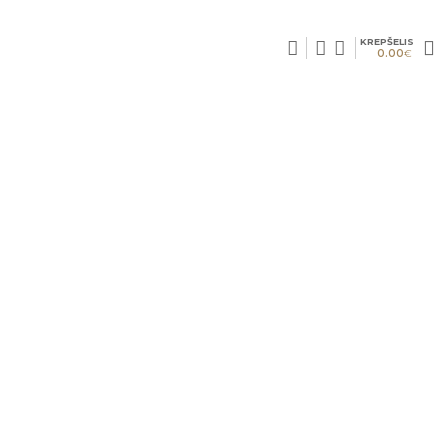
KREPŠELIS
0.00
€