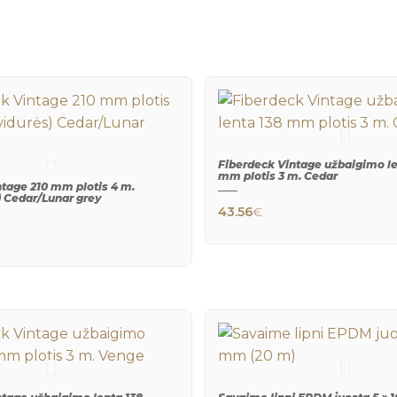
Fiberdeck Vintage užbaigimo le
mm plotis 3 m. Cedar
tage 210 mm plotis 4 m.
) Cedar/Lunar grey
43.56
€
QUICK
VIEW
QUICK
VIEW