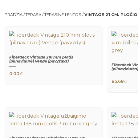
PRADŽIA
/
TERASA
/
TERASINĖ LENTOS
/
VINTAGE 21 CM. PLOČIO
Fiberdeck Vintage 210 mm plotis
(pilnavidurė) Venge (pavyzdys)
Fiberdeck Vin
(pilnavidurės
0.00
€
QUICK
VIEW
85.68
€