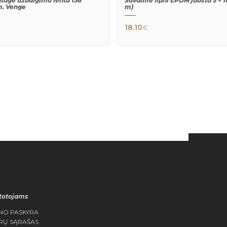
ntage užbaigimo lenta 138
Savaime lipni EPDM juosta 5 × 
m. Venge
m)
18.10
€
QUICK
QUICK
VIEW
VIEW
totojams
NO PASKYRA
RŲ SĄRAŠAS