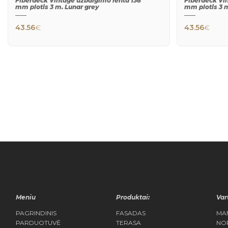
Fiberdeck Vintage užbaigimo lenta 138
Fiberdeck Vi
mm plotis 3 m. Lunar grey
mm plotis 3 
43.56
€
43.56
€
QUICK
VIEW
Meniu
Produktai:
Var
PAGRINDINIS
FASADAS
MA
PARDUOTUVĖ
TERASA
NO