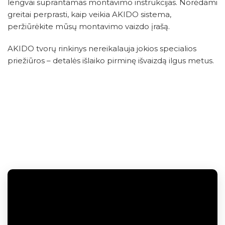
lengvai suprantamas montavimo instrukcijas. Norėdami
greitai perprasti, kaip veikia AKIDO sistema,
peržiūrėkite mūsų montavimo vaizdo įrašą.
AKIDO tvorų rinkinys nereikalauja jokios specialios
priežiūros – detalės išlaiko pirminę išvaizdą ilgus metus.