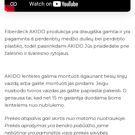
Fiberdeck AKIDO produkcija yra draugiška gamtai ir yra
pagaminta iš perderibtų medžio dulkių bei perdirbto
plastiko, todėl pasirinkdami AKIDO Jūs prisidedate prie
žalesnio ir švaresnio rytojaus.
AKIDO lenteles galima montuoti išgaunant tiesių linijų
vaizdą arba galite montuoti jas pindami. Jeigu
nusibodo tvoros vaizdas jas galite paprastai pakeisti. O
geriausia tai, kad net 15 m garantija duodama šioms
lentelėms nuo nublukimo.
Prekės atspalvis gali skirtis nuo matomo nuotraukoje.
Prekės aprašymas yra bendro pobūdžio, jame
nebūtinai yra paminėtos visos prekės savybės.