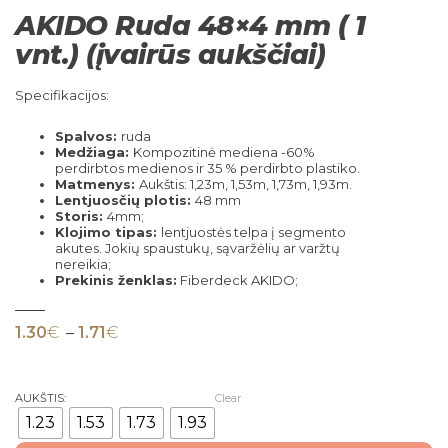
AKIDO Ruda 48×4 mm ( 1
vnt.) (įvairūs aukščiai)
Specifikacijos:
Spalvos:
ruda
Medžiaga:
Kompozitinė mediena -60%
perdirbtos medienos ir 35 % perdirbto plastiko.
Matmenys:
Aukštis: 1,23m, 1,53m, 1,73m, 1,93m.
Lentjuosčių plotis:
48 mm
Storis:
4mm;
Klojimo tipas:
lentjuostės telpa į segmento
akutes. Jokių spaustukų, sąvaržėlių ar varžtų
nereikia;
Prekinis ženklas:
Fiberdeck AKIDO;
Price range: 1.30€ through 1.71€
1.30
€
–
1.71
€
AUKŠTIS:
Clear
1.23
1.53
1.73
1.93