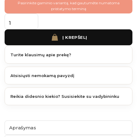
Pasirinkite gaminio variantą, kad gautumėte numatoma
pristatymo terminą
produkto kiekis: AKIDO Ruda 48×4 mm ( 1 vnt.) (įvairūs aukščiai)
Į KREPŠELĮ
Turite klausimų apie prekę?
Atsisiųsti nemokamą pavyzdį
Reikia didesnio kiekio? Susisiekite su vadybininku
Aprašymas