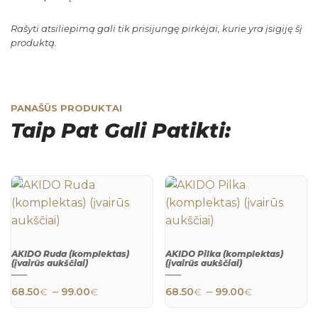
Rašyti atsiliepimą gali tik prisijungę pirkėjai, kurie yra įsigiję šį
produktą.
PANAŠŪS PRODUKTAI
Taip Pat Gali Patikti:
AKIDO Ruda (komplektas)
AKIDO Pilka (komplektas)
(įvairūs aukščiai)
(įvairūs aukščiai)
This product has multiple variants. The 
This product h
QUICK
QUICK
Price range: 68.50€ through 99.00€
Price rang
–
–
68.50
€
99.00
€
68.50
€
99.00
€
VIEW
VIEW