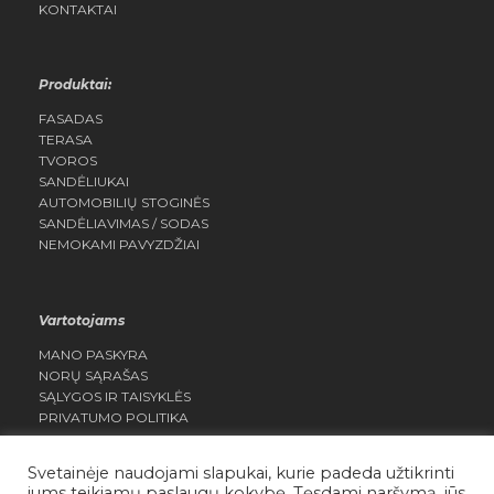
KONTAKTAI
Produktai:
FASADAS
TERASA
TVOROS
SANDĖLIUKAI
AUTOMOBILIŲ STOGINĖS
SANDĖLIAVIMAS / SODAS
NEMOKAMI PAVYZDŽIAI
Vartotojams
MANO PASKYRA
NORŲ SĄRAŠAS
SĄLYGOS IR TAISYKLĖS
PRIVATUMO POLITIKA
Svetainėje naudojami slapukai, kurie padeda užtikrinti
jums teikiamų paslaugų kokybę. Tęsdami naršymą, jūs