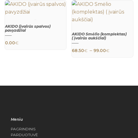
AKIDO (įvairūs spalvos)
pavyzdžiai
This product has multiple variants. The 
AKIDO Smėlio (komplektas)
QUICK
( įvairūs aukščiai)
VIEW
0.00
€
This product h
QUICK
Price rang
–
68.50
€
99.00
€
VIEW
Meniu
PAGRINDINIS
PARDUOTUVĖ