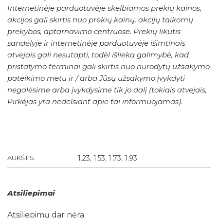
Internetinėje parduotuvėje skelbiamos prekių kainos,
akcijos gali skirtis nuo prekių kainų, akcijų taikomų
prekybos, aptarnavimo centruose. Prekių likutis
sandėlyje ir internetinėje parduotuvėje išimtinais
atvejais gali nesutapti, todėl išlieka galimybė, kad
pristatymo terminai gali skirtis nuo nurodytų užsakymo
pateikimo metu ir / arba Jūsų užsakymo įvykdyti
negalėsime arba įvykdysime tik jo dalį (tokiais atvejais,
Pirkėjas yra nedelsiant apie tai informuojamas).
AUKŠTIS:
1.23, 1.53, 1.73, 1.93
Atsiliepimai
Atsiliepimų dar nėra.