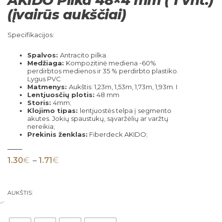
AKIDO Pilka 48×4 mm ( 1 vnt.)
(įvairūs aukščiai)
Specifikacijos:
Spalvos:
Antracito pilka.
Medžiaga:
Kompozitinė mediena -60%
perdirbtos medienos ir 35 % perdirbto plastiko.
Lygus PVC
Matmenys:
Aukštis: 1,23m, 1,53m, 1,73m, 1,93m. I
Lentjuosčių plotis:
48 mm
Storis:
4mm;
Klojimo tipas:
lentjuostės telpa į segmento
akutes. Jokių spaustukų, sąvaržėlių ar varžtų
nereikia;
Prekinis ženklas:
Fiberdeck AKIDO;
Price range: 1.30€ through 1.71€
1.30
€
–
1.71
€
AUKŠTIS: