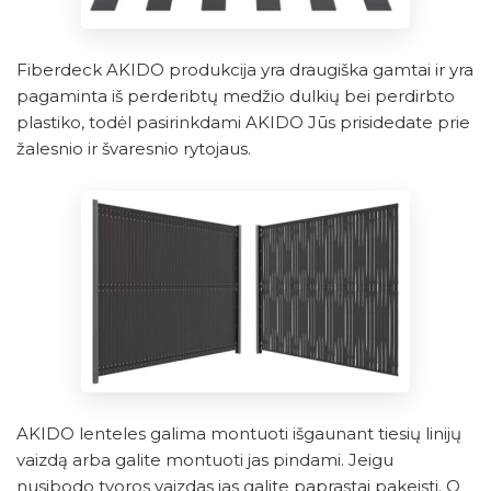
Fiberdeck AKIDO produkcija yra draugiška gamtai ir yra
pagaminta iš perderibtų medžio dulkių bei perdirbto
plastiko, todėl pasirinkdami AKIDO Jūs prisidedate prie
žalesnio ir švaresnio rytojaus.
AKIDO lenteles galima montuoti išgaunant tiesių linijų
vaizdą arba galite montuoti jas pindami. Jeigu
nusibodo tvoros vaizdas jas galite paprastai pakeisti. O