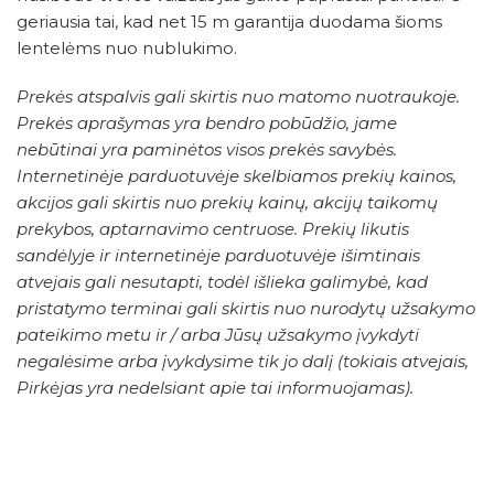
geriausia tai, kad net 15 m garantija duodama šioms
lentelėms nuo nublukimo.
Prekės atspalvis gali skirtis nuo matomo nuotraukoje.
Prekės aprašymas yra bendro pobūdžio, jame
nebūtinai yra paminėtos visos prekės savybės.
Internetinėje parduotuvėje skelbiamos prekių kainos,
akcijos gali skirtis nuo prekių kainų, akcijų taikomų
prekybos, aptarnavimo centruose. Prekių likutis
sandėlyje ir internetinėje parduotuvėje išimtinais
atvejais gali nesutapti, todėl išlieka galimybė, kad
pristatymo terminai gali skirtis nuo nurodytų užsakymo
pateikimo metu ir / arba Jūsų užsakymo įvykdyti
negalėsime arba įvykdysime tik jo dalį (tokiais atvejais,
Pirkėjas yra nedelsiant apie tai informuojamas).