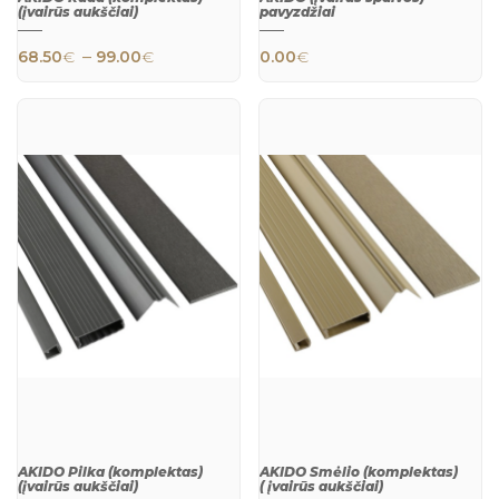
(įvairūs aukščiai)
pavyzdžiai
Price range: 68.50€ through 99.00€
–
68.50
€
99.00
€
0.00
€
This product has multiple variants. The 
This product h
QUICK
QUICK
VIEW
VIEW
AKIDO Pilka (komplektas)
AKIDO Smėlio (komplektas)
(įvairūs aukščiai)
( įvairūs aukščiai)