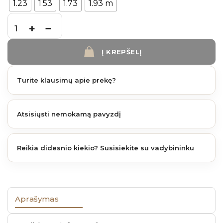
1.23
1.53
1.73
1.93 m
produkto kiekis: AKIDO Pilka 48x4 mm ( 1 vnt.) (įvairūs aukščiai)
Į KREPŠELĮ
Turite klausimų apie prekę?
Atsisiųsti nemokamą pavyzdį
Reikia didesnio kiekio? Susisiekite su vadybininku
Aprašymas