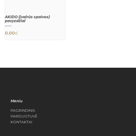
AKIDO (įvairūs spalvos)
pavyzdžiai
0.00
€
This product has multiple variants. The 
QUICK
VIEW
Meniu
PAGRINDINIS
PARDUOTUVĖ
KONTAKTAI