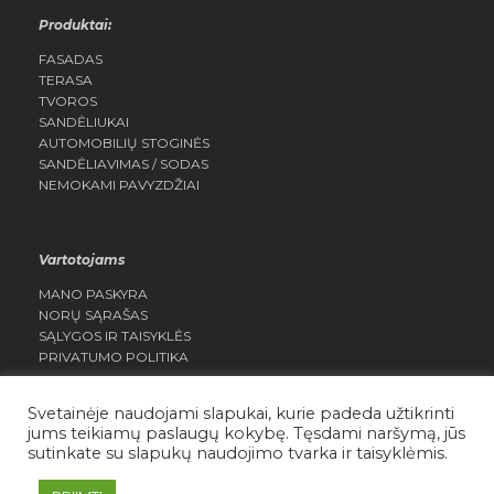
Produktai:
FASADAS
TERASA
TVOROS
SANDĖLIUKAI
AUTOMOBILIŲ STOGINĖS
SANDĖLIAVIMAS / SODAS
NEMOKAMI PAVYZDŽIAI
Vartotojams
MANO PASKYRA
NORŲ SĄRAŠAS
SĄLYGOS IR TAISYKLĖS
PRIVATUMO POLITIKA
Svetainėje naudojami slapukai, kurie padeda užtikrinti
jums teikiamų paslaugų kokybę. Tęsdami naršymą, jūs
sutinkate su slapukų naudojimo tvarka ir taisyklėmis.
Daisera.lt Visos teisės saugomos