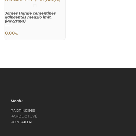
James Hardie cementinės
dailylentės medžio imit.
(Pavyzdys)
This product has multiple variants. The 
0.00
€
QUICK
VIEW
Meniu
PAGRINDINIS
PARDUOTUVĖ
KONTAKTAI