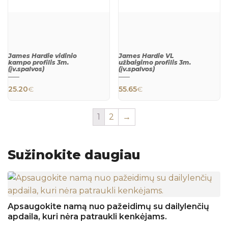
James Hardie vidinio
James Hardie VL
kampo profilis 3m.
užbaigimo profilis 3m.
(įv.spalvos)
(įv.spalvos)
25.20
€
55.65
€
1
2
→
This product has multiple variants. The 
This product h
QUICK
QUICK
Sužinokite daugiau
VIEW
VIEW
Apsaugokite namą nuo pažeidimų su dailylenčių
apdaila, kuri nėra patraukli kenkėjams.