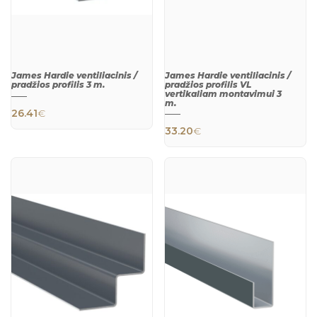
James Hardie ventiliacinis /
James Hardie ventiliacinis /
pradžios profilis 3 m.
pradžios profilis VL
vertikaliam montavimui 3
m.
26.41
€
33.20
€
QUICK
QUICK
VIEW
VIEW