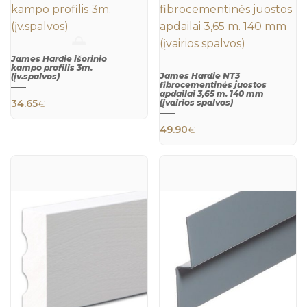
QUICK
QUICK
VIEW
VIEW
James Hardie išorinio
kampo profilis 3m.
James Hardie NT3
(įv.spalvos)
This product has multiple variants. The 
fibrocementinės juostos
apdailai 3,65 m. 140 mm
34.65
€
(įvairios spalvos)
QUICK
This product h
VIEW
49.90
€
QUICK
VIEW