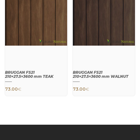
BRUGGAN FS21
BRUGGAN FS21
210×27.5×3600 mm TEAK
210×27.5×3600 mm WALNUT
73.00
€
73.00
€
QUICK
QUICK
VIEW
VIEW